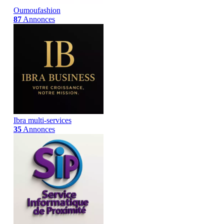
Oumoufashion
87
Annonces
Ibra multi-services
35
Annonces