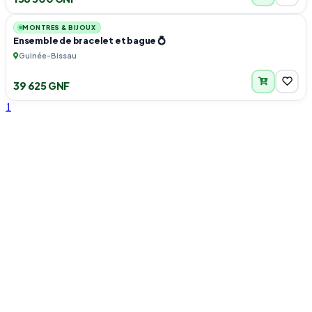
1
MONTRES & BIJOUX
Ensemble de bracelet et bague 💍
Guinée-Bissau
39 625 GNF
1