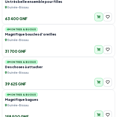
Un très belle ensemble pour filles
Guinée-Bissau
63 400 GNF
1
MONTRES & BIJOUX
Magnifique boucles d’oreilles
Guinée-Bissau
31 700 GNF
1
MONTRES & BIJOUX
Des choses à attacher
Guinée-Bissau
39 625 GNF
1
MONTRES & BIJOUX
Magnifique bagues
Guinée-Bissau
158 500 GNF