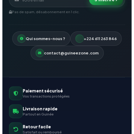
Pas de spam, désabonnement en 1 clic.
Qui sommes-nous ?
+224 611 263 846
contact@guineezone.com
Paiement sécurisé
Vos transactions protégées
Livraison rapide
Partout en Guinée
Retour facile
Satisfait ou remboursé