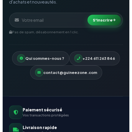
d'achats et nouveautés.
S'inscrire
Pas de spam, désabonnement en 1 clic.
Qui sommes-nous ?
+224 611 263 846
contact@guineezone.com
Paiement sécurisé
Vos transactions protégées
Livraison rapide