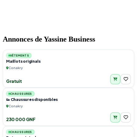
Annonces de Yassine Business
6
VÊTEMENTS
Maillots originals
Conakry
Gratuit
5
CHAUSSURES
👟 Chaussures disponibles
Conakry
230 000 GNF
6
CHAUSSURES