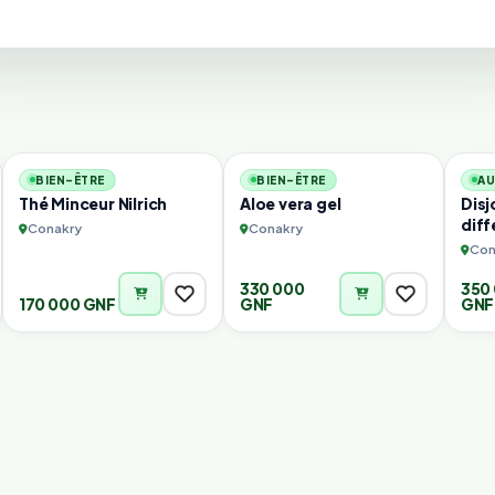
2
1
BIEN-ÊTRE
BIEN-ÊTRE
AU
Thé Minceur Nilrich
Aloe vera gel
Disj
diff
Conakry
Conakry
Con
330 000
350
170 000 GNF
GNF
GNF