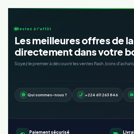
Restez à l'affût
Les meilleures offres de l
directement dans votre bo
Soyez le premier à découvrir les ventes flash, bons d'achat
Qui sommes-nous ?
+224 611 263 846
Paiement sécurisé
Livra