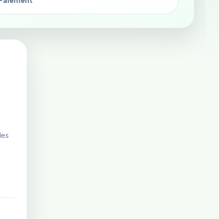
Paiement
les