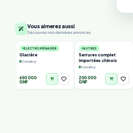
Vous aimerez aussi
Découvrez nos dernières annonces
2
5
ELECTROMÉNAGER
AUTRES
Glacière
Serrures complet
importées chinois
Conakry
Conakry
650 000
200 000
GNF
GNF