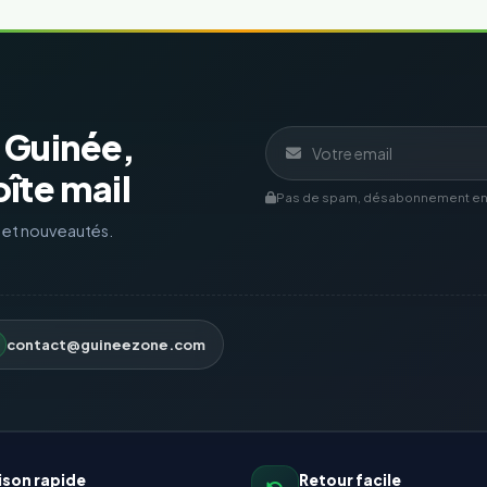
a Guinée,
îte mail
Pas de spam, désabonnement en 1
s et nouveautés.
contact@guineezone.com
ison rapide
Retour facile