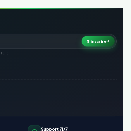
S'inscrire
 clic.
Support 7j/7