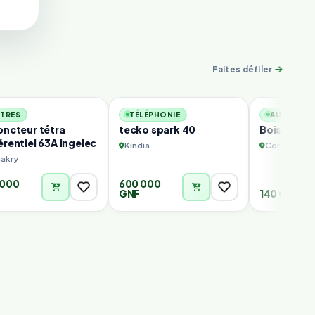
Faites défiler
1
2
TRES
TÉLÉPHONIE
AUTRES
oncteur tétra
tecko spark 40
Bois dispo
érentiel 63A ingelec
Kindia
Conakry
akry
 000
600 000
GNF
140 000 G