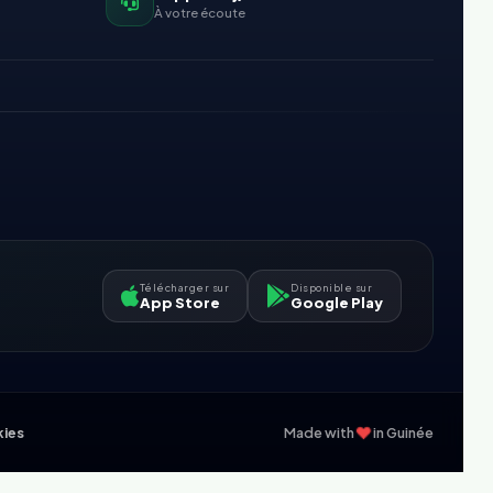
À votre écoute
Télécharger sur
Disponible sur
App Store
Google Play
❤
kies
Made with
in Guinée