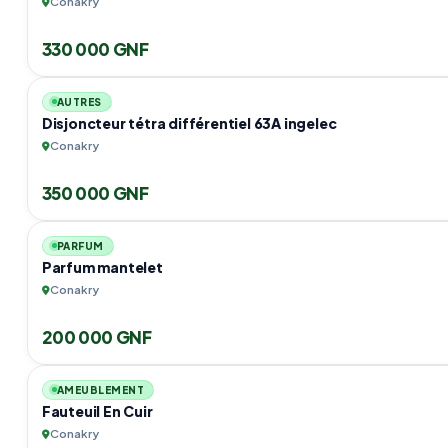
Conakry
330 000 GNF
AUTRES
Disjoncteur tétra différentiel 63A ingelec
Conakry
350 000 GNF
PARFUM
Parfum mantelet
Conakry
200 000 GNF
AMEUBLEMENT
Fauteuil En Cuir
Conakry