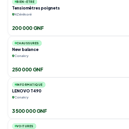
BIEN-ÊTRE
Tensiomètres poignets
NZérékoré
200 000 GNF
CHAUSSURES
New balance
Conakry
250 000 GNF
INFORMATIQUE
LENOVO T490
Conakry
3 500 000 GNF
VOITURES