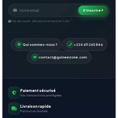
S'inscrire
Pas de spam, désabonnement en 1 clic.
Qui sommes-nous ?
+224 611 263 846
contact@guineezone.com
Paiement sécurisé
Vos transactions protégées
Livraison rapide
Partout en Guinée