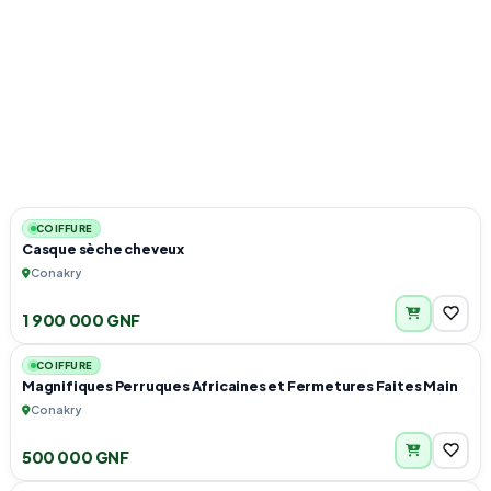
3
COIFFURE
Casque sèche cheveux
Conakry
1 900 000 GNF
6
COIFFURE
Magnifiques Perruques Africaines et Fermetures Faites Main
Conakry
500 000 GNF
3