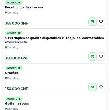
COIFFURE
Fer à boucler le cheveux
Conakry
355 000 GNF
6
COIFFURE
✨ Perruques de qualité disponibles ✨Très jolies, confortables
et durables 💯
Conakry
350 000 GNF
1
COIFFURE
Crochet
Conakry
150 000 GNF
3
COIFFURE
Goifeme foam
Conakry