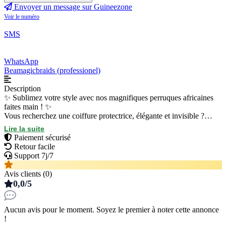
Envoyer un message sur Guineezone
Voir le numéro
SMS
WhatsApp
Beamagicbraids (professionel)
Description
​✨ Sublimez votre style avec nos magnifiques perruques africaines
faites main ! ✨
​Vous recherchez une coiffure protectrice, élégante et invisible ?
Découvrez nos perruques et fermetures (closures) entièrement
Lire la suite
ventilées et tressées à la main avec une précision artisanale unique.
Paiement sécurisé
​Qualité : Finitions soignées, effet ultra-naturel et confort absolu.
Retour facile
​Style : Idéal pour toutes les occasions, facile à poser et à entretenir.
Support 7j/7
​Modèles : Plusieurs styles et longueurs disponibles selon vos
préférences.
Avis clients (0)
​📞 Contactez-moi dès maintenant (par message ou téléphone) pour
0,0/5
commander la vôtre ou pour toute question. Faites confiance au
savoir-faire local pour un résultat magique !
Aucun avis pour le moment. Soyez le premier à noter cette annonce
!