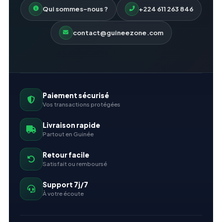
Qui sommes-nous ?
+224 611 263 846
contact@guineezone.com
Paiement sécurisé
Vos transactions protégées
Livraison rapide
Partout en Guinée
Retour facile
Satisfait ou remboursé
Support 7j/7
À votre écoute