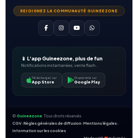
REJOIGNEZ LA COMMUNAUTÉ GUINEEZONE
📱 L'app Guineezone, plus de fun
Notifications instantanées, vente flash...
Télécharger sur
Disponible sur
App Store
Google Play
©
Guineezone
. Tous droits réservés.
CGV
•
Règles générales de diffusion
•
Mentions légales
•
Information sur les cookies
❤
Made with
in Guinée