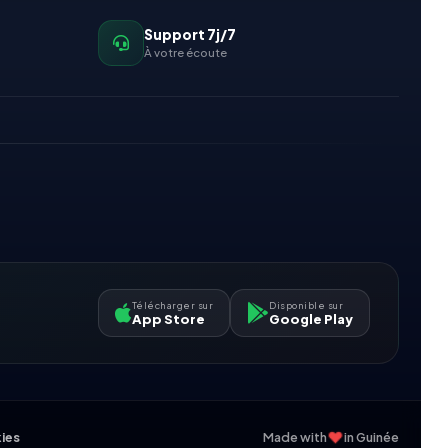
Support 7j/7
À votre écoute
Télécharger sur
Disponible sur
App Store
Google Play
❤
kies
Made with
in Guinée