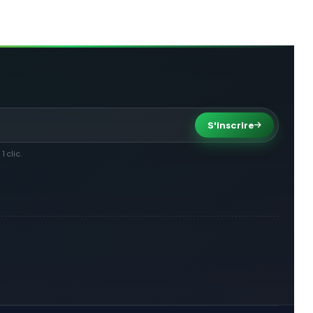
S'inscrire
 clic.