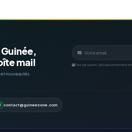
a Guinée,
îte mail
Pas de spam, désabonnement en 1
s et nouveautés.
contact@guineezone.com