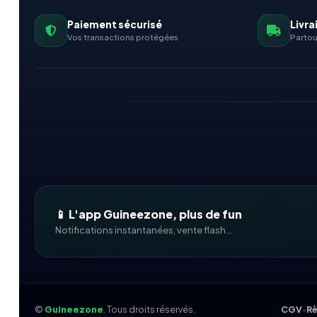
Paiement sécurisé
Livra
Vos transactions protégées
Partou
📱 L'app Guineezone, plus de fun
Notifications instantanées, vente flash...
©
Guineezone
. Tous droits réservés.
CGV
•
Rè