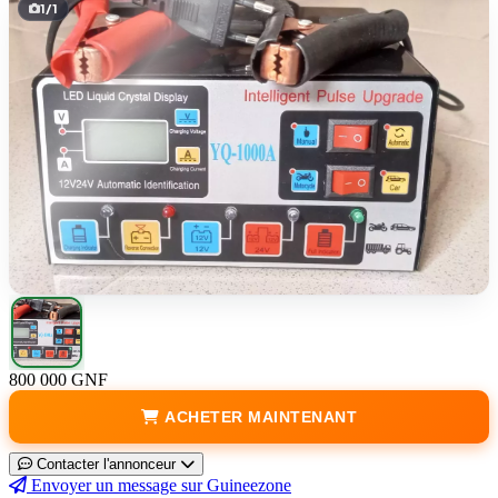
1
/
1
800 000 GNF
ACHETER MAINTENANT
Contacter l'annonceur
Envoyer un message sur Guineezone