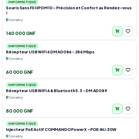
INFORMATIQUE
Souris Sans Fil HP DM10 – Précision et Confort au Rendez-vous
!
Conakry
140 000 GNF
1
INFORMATIQUE
Récepteur USB WiFi 6 DM AD086 – 286 Mbps
Conakry
60 000 GNF
1
INFORMATIQUE
Récepteur USB WiFi 6 & Bluetooth 5.3 – DM AD089
Conakry
80 000 GNF
1
INFORMATIQUE
Injecteur PoE Actif COMMANDO PowerX – POE‑INJ‑30W
Conakry