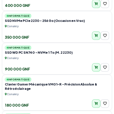
400 000 GNF
1
INFORMATIQUE
SSD NVMe PCIe 2230 – 256 Go (Occasion en Vrac)
Conakry
350 000 GNF
2
INFORMATIQUE
SSD WD PC SN740 – NVMe 1 To (M.2 2230)
Conakry
900 000 GNF
2
INFORMATIQUE
Clavier Gamer Mécanique VM01-R – Précision Absolue &
Rétroéclairage
Conakry
180 000 GNF
1