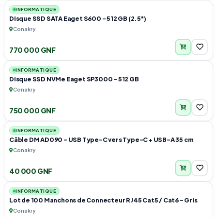
INFORMATIQUE
Disque SSD SATA Eaget S600 – 512 GB (2.5")
Conakry
770 000 GNF
1
INFORMATIQUE
Disque SSD NVMe Eaget SP3000 – 512 GB
Conakry
750 000 GNF
1
INFORMATIQUE
Câble DM AD090 – USB Type-C vers Type-C + USB-A 35 cm
Conakry
40 000 GNF
1
INFORMATIQUE
Lot de 100 Manchons de Connecteur RJ45 Cat5 / Cat6 - Gris
Conakry