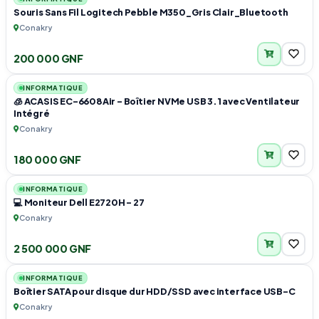
Souris Sans Fil Logitech Pebble M350_Gris Clair_Bluetooth
Conakry
200 000 GNF
1
INFORMATIQUE
🧊 ACASIS EC-6608Air – Boîtier NVMe USB 3.1 avec Ventilateur
Intégré
Conakry
180 000 GNF
1
INFORMATIQUE
💻 Moniteur Dell E2720H – 27
Conakry
2 500 000 GNF
1
INFORMATIQUE
Boîtier SATA pour disque dur HDD/SSD avec interface USB-C
Conakry