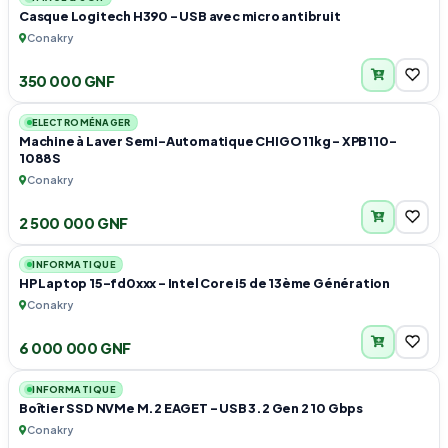
Casque Logitech H390 – USB avec micro antibruit
Conakry
350 000 GNF
1
ELECTROMÉNAGER
Machine à Laver Semi-Automatique CHIGO 11kg – XPB110-
1088S
Conakry
2 500 000 GNF
2
INFORMATIQUE
HP Laptop 15-fd0xxx – Intel Core i5 de 13ème Génération
Conakry
6 000 000 GNF
1
INFORMATIQUE
Boîtier SSD NVMe M.2 EAGET – USB 3.2 Gen 2 10 Gbps
Conakry