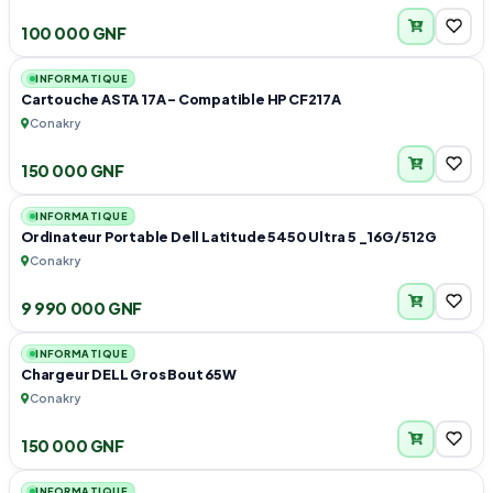
100 000 GNF
1
INFORMATIQUE
Cartouche ASTA 17A - Compatible HP CF217A
Conakry
150 000 GNF
1
INFORMATIQUE
Ordinateur Portable Dell Latitude 5450 Ultra 5 _16G/512G
Conakry
9 990 000 GNF
1
INFORMATIQUE
Chargeur DELL Gros Bout 65W
Conakry
150 000 GNF
2
INFORMATIQUE