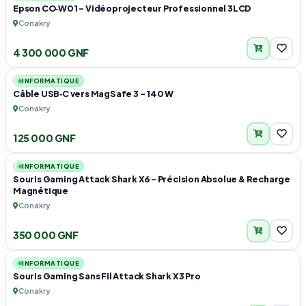
Epson CO‑W01 – Vidéoprojecteur Professionnel 3LCD
Conakry
4 300 000 GNF
1
INFORMATIQUE
Câble USB‑C vers MagSafe 3 – 140 W
Conakry
125 000 GNF
1
INFORMATIQUE
Souris Gaming Attack Shark X6 – Précision Absolue & Recharge
Magnétique
Conakry
350 000 GNF
1
INFORMATIQUE
Souris Gaming Sans Fil Attack Shark X3 Pro
Conakry