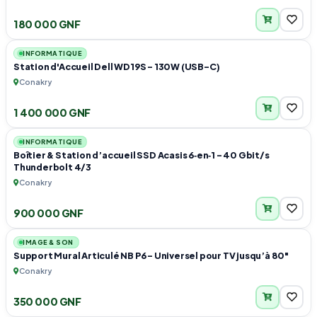
180 000 GNF
1
INFORMATIQUE
Station d'Accueil Dell WD19S – 130W (USB-C)
Conakry
1 400 000 GNF
1
INFORMATIQUE
Boîtier & Station d’accueil SSD Acasis 6‑en‑1 – 40 Gbit/s
Thunderbolt 4/3
Conakry
900 000 GNF
2
IMAGE & SON
Support Mural Articulé NB P6 – Universel pour TV jusqu’à 80"
Conakry
350 000 GNF
1