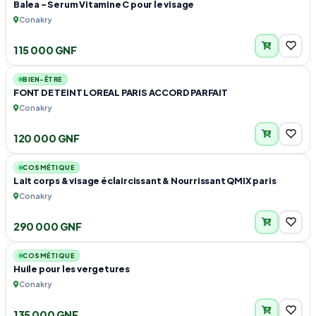
Balea - Serum Vitamine C pour le visage
Conakry
115 000 GNF
3
BIEN-ÊTRE
FONT DE TEINT LOREAL PARIS ACCORD PARFAIT
Conakry
120 000 GNF
3
COSMÉTIQUE
Lait corps & visage éclaircissant & Nourrissant QMIX paris
Conakry
290 000 GNF
3
COSMÉTIQUE
Huile pour les vergetures
Conakry
135 000 GNF