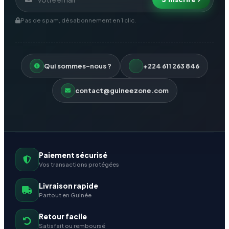
Pas de spam, désabonnement en 1 clic.
Qui sommes-nous ?
+224 611 263 846
contact@guineezone.com
Paiement sécurisé
Vos transactions protégées
Livraison rapide
Partout en Guinée
Retour facile
Satisfait ou remboursé