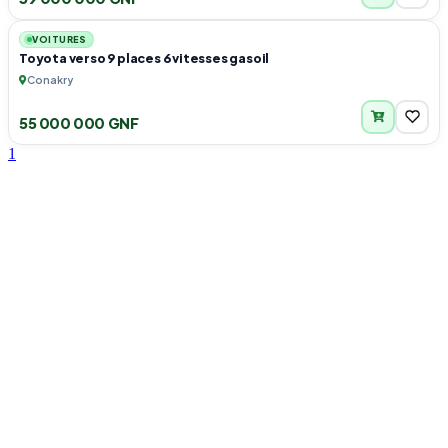
3
VOITURES
Toyota verso 9 places 6 vitesses gasoil
Conakry
55 000 000 GNF
1