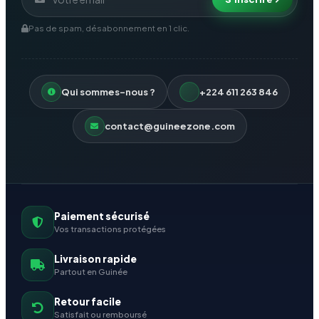
Pas de spam, désabonnement en 1 clic.
Qui sommes-nous ?
+224 611 263 846
contact@guineezone.com
Paiement sécurisé
Vos transactions protégées
Livraison rapide
Partout en Guinée
Retour facile
Satisfait ou remboursé