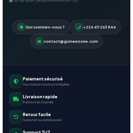
Pas de spam, désabonnement en 1 clic.
Qui sommes-nous ?
+224 611 263 846
contact@guineezone.com
Paiement sécurisé
Vos transactions protégées
Livraison rapide
Partout en Guinée
Retour facile
Satisfait ou remboursé
Support 7j/7