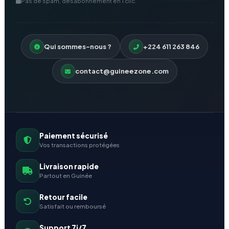
Pas de spam, désabonnement en 1 clic.
Qui sommes-nous ?
+224 611 263 846
contact@guineezone.com
Paiement sécurisé
Vos transactions protégées
Livraison rapide
Partout en Guinée
Retour facile
Satisfait ou remboursé
Support 7j/7