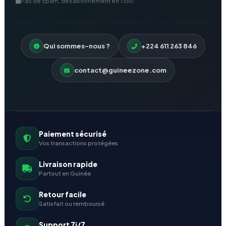
Pas de spam, désabonnement en 1 clic.
Qui sommes-nous ?
+224 611 263 846
contact@guineezone.com
Paiement sécurisé
Vos transactions protégées
Livraison rapide
Partout en Guinée
Retour facile
Satisfait ou remboursé
Support 7j/7