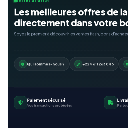
Restez à l'affût
Les meilleures offres de l
directement dans votre bo
Soyez le premier à découvrir les ventes flash, bons d'achat
Qui sommes-nous ?
+224 611 263 846
Paiement sécurisé
Livra
Vos transactions protégées
Partou