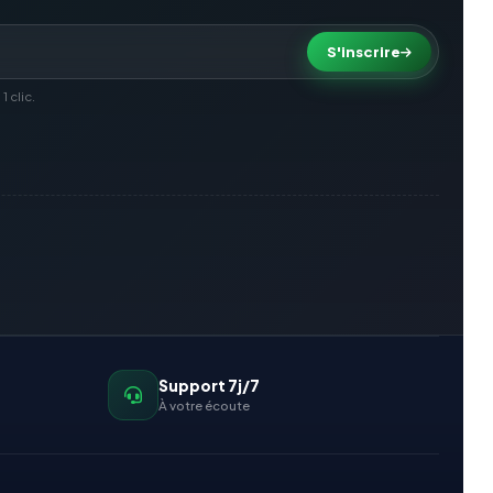
S'inscrire
 clic.
Support 7j/7
À votre écoute