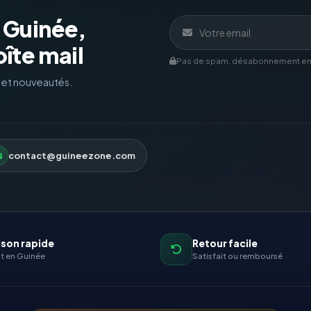
a Guinée,
îte mail
Pas de spam, désabonnement en 1
s et nouveautés.
contact@guineezone.com
ison rapide
Retour facile
t en Guinée
Satisfait ou remboursé