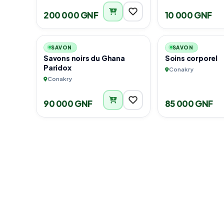
200 000 GNF
10 000 GNF
4
SAVON
SAVON
Savons noirs du Ghana
Soins corporel
Paridox
Conakry
Conakry
90 000 GNF
85 000 GNF