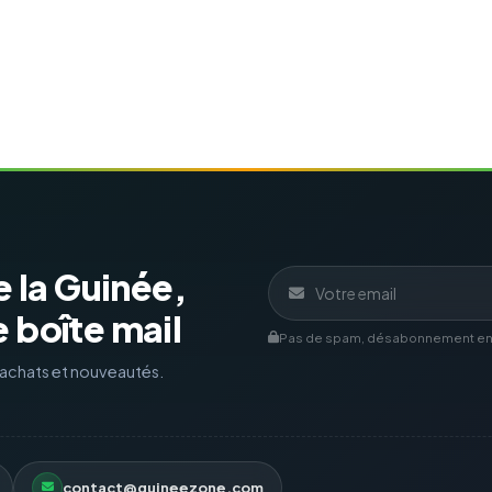
e la Guinée,
 boîte mail
Pas de spam, désabonnement en 1
d'achats et nouveautés.
contact@guineezone.com