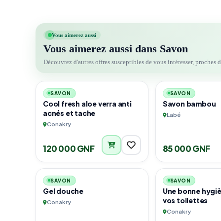
Vous aimerez aussi
Vous aimerez aussi dans Savon
Découvrez d'autres offres susceptibles de vous intéresser, proches 
2
SAVON
SAVON
Cool fresh aloe verra anti
Savon bambou
acnés et tache
Labé
Conakry
120 000 GNF
85 000 GNF
6
URGENT
SAVON
SAVON
Gel douche
Une bonne hygi
vos toilettes
Conakry
Conakry