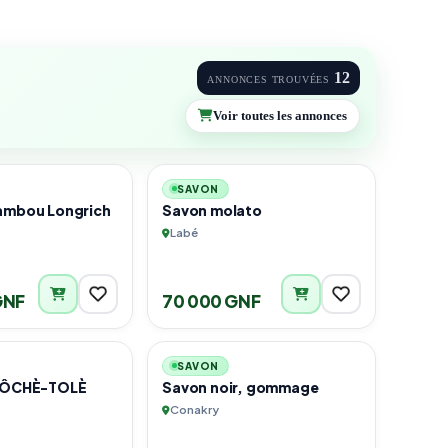
12
ANNONCES TROUVÉES
Voir toutes les annonces
6
2
SAVON
ambou Longrich
Savon molato
Labé
GNF
70 000 GNF
1
4
SAVON
r ÔCHÈ-TOLÈ
Savon noir, gommage
Conakry