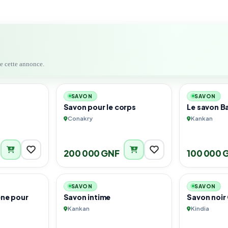
de cette annonce.
1
4
SAVON
SAVON
Savon pour le corps
Le savon B
Conakry
Kankan
200 000 GNF
100 000 
1
3
SAVON
SAVON
ène pour
Savon intime
Savon noi
Kankan
Kindia