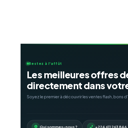
Restez à l'affût
Les meilleures offres d
directement dans votre
Soyez le premier à découvrir les ventes flash, bons 
Qui sommes-nous ?
+224 611 263 846