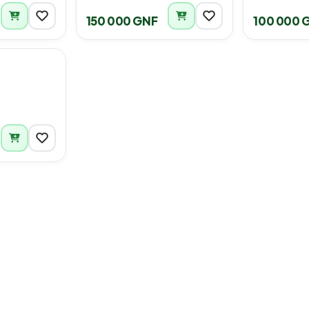
150 000 GNF
100 000 
2