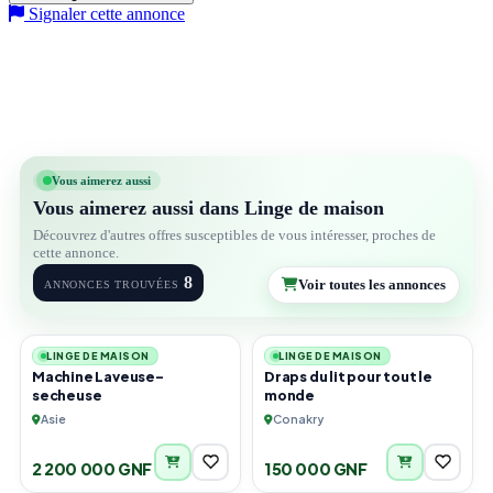
Signaler cette annonce
Vous aimerez aussi
Vous aimerez aussi dans Linge de maison
Découvrez d'autres offres susceptibles de vous intéresser, proches de
cette annonce.
8
Voir toutes les annonces
ANNONCES TROUVÉES
2
1
LINGE DE MAISON
LINGE DE MAISON
Machine Laveuse-
Draps du lit pour tout le
secheuse
monde
Asie
Conakry
2 200 000 GNF
150 000 GNF
4
1