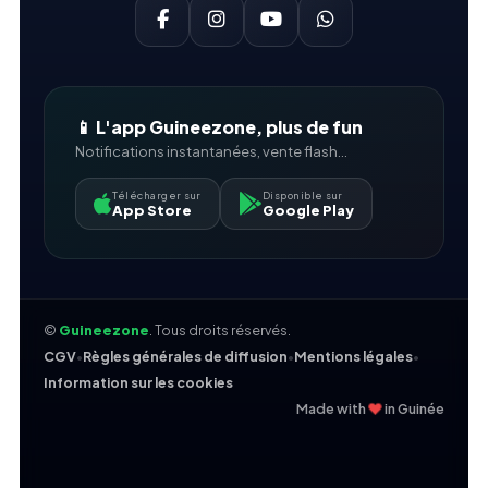
📱 L'app Guineezone, plus de fun
Notifications instantanées, vente flash...
Télécharger sur
Disponible sur
App Store
Google Play
©
Guineezone
. Tous droits réservés.
CGV
•
Règles générales de diffusion
•
Mentions légales
•
Information sur les cookies
❤
Made with
in Guinée