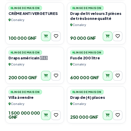
LINGE DE MAISON
LINGE DE MAISON
CRÈME ANTI VERGETURES
Drap de lit velours 3 pièces
de très bonne qualité
Conakry
Conakry
100 000 GNF
90 000 GNF
6
2
LINGE DE MAISON
LINGE DE MAISON
Draps américain 🇺🇸
Fus de 200 litre
Conakry
Conakry
200 000 GNF
600 000 GNF
5
2
LINGE DE MAISON
LINGE DE MAISON
Villa à vendre
Drap de (4) places
Conakry
Conakry
1 500 000 000
GNF
250 000 GNF