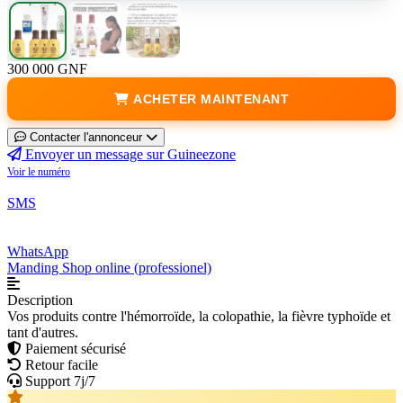
300 000 GNF
ACHETER MAINTENANT
Contacter l'annonceur
Envoyer un message sur Guineezone
Voir le numéro
SMS
WhatsApp
Manding Shop online (professionel)
Description
Vos produits contre l'hémorroïde, la colopathie, la fièvre typhoïde et
tant d'autres.
Paiement sécurisé
Retour facile
Support 7j/7