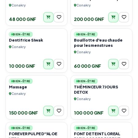
Conakry
Conakry
48 000 GNF
200 000 GNF
4
3
BIEN-ÊTRE
BIEN-ÊTRE
Dentifrice Siwak
Bouillotte d'eau chaude
pour les menstrues
Conakry
Conakry
10 000 GNF
60 000 GNF
5
6
BIEN-ÊTRE
BIEN-ÊTRE
Massage
THÉ MINCEUR 7JOURS
DETOX
Conakry
Conakry
150 000 GNF
100 000 GNF
6
3
BIEN-ÊTRE
BIEN-ÊTRE
FOREVER PULPE D''ALOE
FONT DE TEINT LOREAL