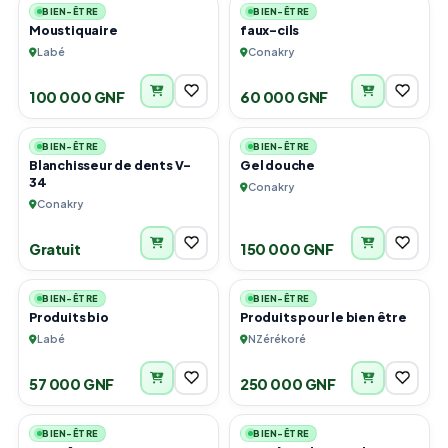
BIEN-ÊTRE
BIEN-ÊTRE
Moustiquaire
faux-cils
Labé
Conakry
100 000 GNF
60 000 GNF
6
1
BIEN-ÊTRE
BIEN-ÊTRE
Blanchisseur de dents V-
Gel douche
34
Conakry
Conakry
Gratuit
150 000 GNF
5
6
BIEN-ÊTRE
BIEN-ÊTRE
Produits bio
Produits pour le bien être
Labé
NZérékoré
57 000 GNF
250 000 GNF
1
3
BIEN-ÊTRE
BIEN-ÊTRE