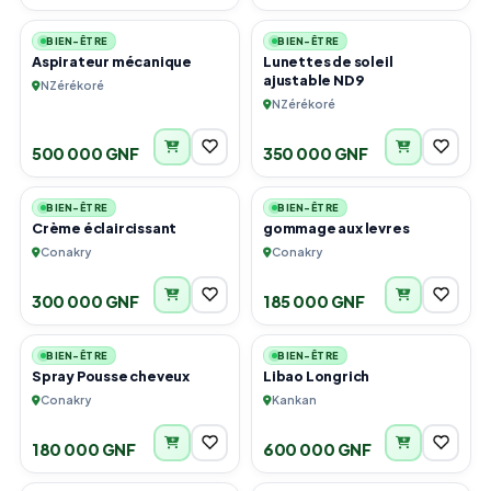
BIEN-ÊTRE
BIEN-ÊTRE
Aspirateur mécanique
Lunettes de soleil
ajustable ND9
NZérékoré
NZérékoré
500 000 GNF
350 000 GNF
1
6
BIEN-ÊTRE
BIEN-ÊTRE
Crème éclaircissant
gommage aux levres
Conakry
Conakry
300 000 GNF
185 000 GNF
6
6
BIEN-ÊTRE
BIEN-ÊTRE
Spray Pousse cheveux
Libao Longrich
Conakry
Kankan
180 000 GNF
600 000 GNF
1
2