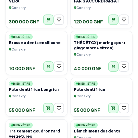
VERA
PARIS ACCORD PARFAIT
Conakry
Conakry
300 000 GNF
120 000 GNF
4
1
BIEN-ÊTRE
BIEN-ÊTRE
Brosse à dents en silicone
THÉ DÉTOX( moringa pur+
gingembre+ citron)
Conakry
Conakry
10 000 GNF
40 000 GNF
4
1
BIEN-ÊTRE
BIEN-ÊTRE
Pâte dentifrice Longrich
Pâte dentifrice
Conakry
Conakry
55 000 GNF
55 000 GNF
5
2
BIEN-ÊTRE
BIEN-ÊTRE
Traitement goudron fard
Blanchiment des dents
vergetures
Conakry