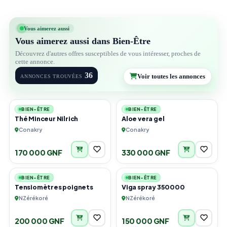
Vous aimerez aussi
Vous aimerez aussi dans Bien-Être
Découvrez d'autres offres susceptibles de vous intéresser, proches de
cette annonce.
36
Voir toutes les annonces
ANNONCES TROUVÉES
2
1
BIEN-ÊTRE
BIEN-ÊTRE
Thé Minceur Nilrich
Aloe vera gel
Conakry
Conakry
170 000 GNF
330 000 GNF
2
4
BIEN-ÊTRE
BIEN-ÊTRE
Tensiomètres poignets
Viga spray 350000
NZérékoré
NZérékoré
200 000 GNF
150 000 GNF
3
2