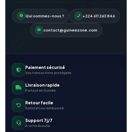
Qui sommes-nous ?
+224 611 263 846
contact@guineezone.com
Paiement sécurisé
Vos transactions protégées
Livraison rapide
Partout en Guinée
Retour facile
Satisfait ou remboursé
Support 7j/7
À votre écoute