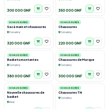
300 000 GNF
350 000 GNF
2
3
CHAUSSURES
CHAUSSURES
Sac à main et chaussures
Chaussures
Conakry
Conakry
320 000 GNF
220 000 GNF
2
6
CHAUSSURES
CHAUSSURES
Baskets montantes
Chaussures de Marque
Conakry
Conakry
380 000 GNF
300 000 GNF
3
3
CHAUSSURES
CHAUSSURES
Nouvelle chaussures de
Chaussures TN
basket
Conakry
Asie