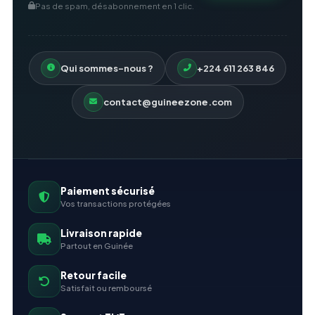
Pas de spam, désabonnement en 1 clic.
Qui sommes-nous ?
+224 611 263 846
contact@guineezone.com
Paiement sécurisé
Vos transactions protégées
Livraison rapide
Partout en Guinée
Retour facile
Satisfait ou remboursé