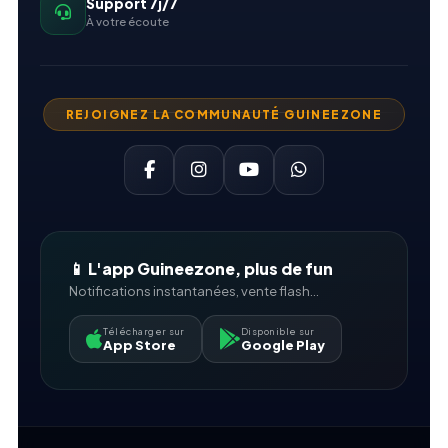
Support 7j/7
À votre écoute
REJOIGNEZ LA COMMUNAUTÉ GUINEEZONE
📱 L'app Guineezone, plus de fun
Notifications instantanées, vente flash...
Télécharger sur
Disponible sur
App Store
Google Play