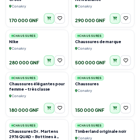
Conakry
Conakry
170 000 GNF
290 000 GNF
4
2
CHAUSSURES
CHAUSSURES
Nike
Chaussures de marque
Conakry
Conakry
280 000 GNF
500 000 GNF
3
3
CHAUSSURES
CHAUSSURES
Chaussures élégantes pour
Chaussures
femme – très classe
Conakry
Conakry
180 000 GNF
150 000 GNF
6
1
CHAUSSURES
CHAUSSURES
Chaussures Dr. Martens
Timberland originale noir
2976 QUAD - Bottines à
Conakry