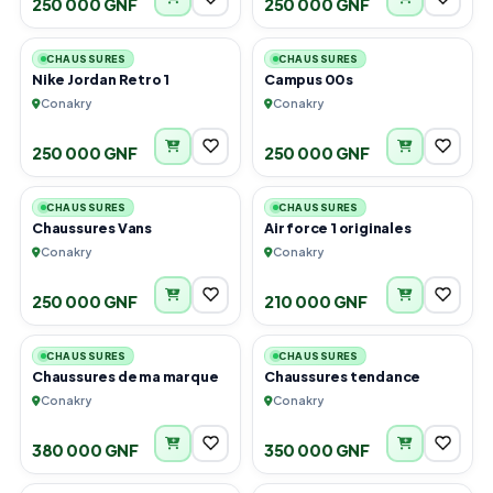
250 000 GNF
250 000 GNF
2
2
CHAUSSURES
CHAUSSURES
Nike Jordan Retro 1
Campus 00s
Conakry
Conakry
250 000 GNF
250 000 GNF
1
2
CHAUSSURES
CHAUSSURES
Chaussures Vans
Air force 1 originales
Conakry
Conakry
250 000 GNF
210 000 GNF
6
1
CHAUSSURES
CHAUSSURES
Chaussures de ma marque
Chaussures tendance
Conakry
Conakry
380 000 GNF
350 000 GNF
4
5