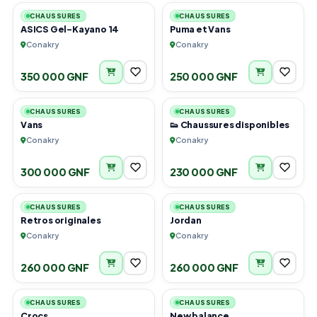
CHAUSSURES
CHAUSSURES
ASICS Gel-Kayano 14
Puma et Vans
Conakry
Conakry
350 000 GNF
250 000 GNF
2
5
CHAUSSURES
CHAUSSURES
Vans
👟 Chaussures disponibles
Conakry
Conakry
300 000 GNF
230 000 GNF
6
5
CHAUSSURES
CHAUSSURES
Retros originales
Jordan
Conakry
Conakry
260 000 GNF
260 000 GNF
3
2
CHAUSSURES
CHAUSSURES
Crocs
New balance