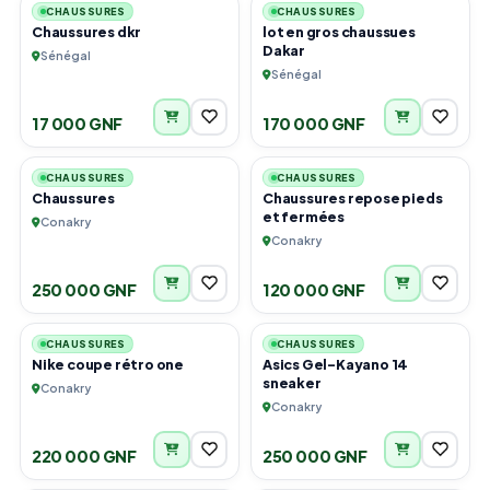
CHAUSSURES
CHAUSSURES
Chaussures dkr
lot en gros chaussues
Dakar
Sénégal
Sénégal
17 000 GNF
170 000 GNF
6
6
CHAUSSURES
CHAUSSURES
Chaussures
Chaussures repose pieds
et fermées
Conakry
Conakry
250 000 GNF
120 000 GNF
6
4
CHAUSSURES
CHAUSSURES
Nike coupe rétro one
Asics Gel-Kayano 14
sneaker
Conakry
Conakry
220 000 GNF
250 000 GNF
2
3