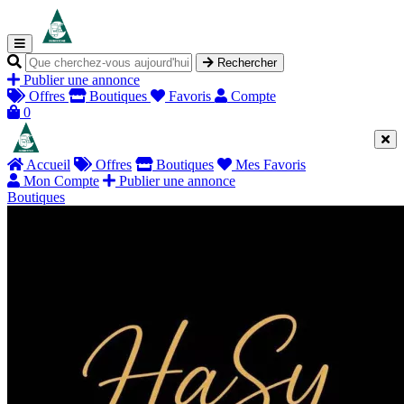
Rechercher
Publier une annonce
Offres
Boutiques
Favoris
Compte
0
Accueil
Offres
Boutiques
Mes Favoris
Mon Compte
Publier une annonce
Boutiques