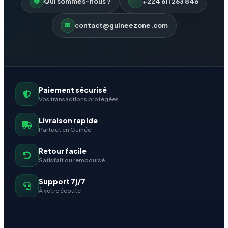
Qui sommes-nous ?
+224 611 263 846
contact@guineezone.com
Paiement sécurisé
Vos transactions protégées
Livraison rapide
Partout en Guinée
Retour facile
Satisfait ou remboursé
Support 7j/7
À votre écoute