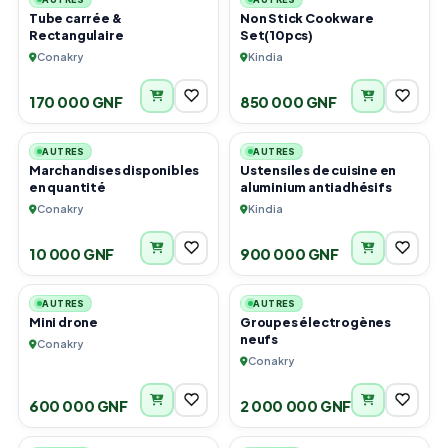
Tube carrée &
Non Stick Cookware
Rectangulaire
Set(10pcs)
Conakry
Kindia
170 000 GNF
850 000 GNF
5
2
AUTRES
AUTRES
Marchandises disponibles
Ustensiles de cuisine en
en quantité
aluminium antiadhésifs
Conakry
Kindia
10 000 GNF
900 000 GNF
5
6
AUTRES
AUTRES
Mini drone
Groupes électrogènes
neufs
Conakry
Conakry
600 000 GNF
2 000 000 GNF
6
3