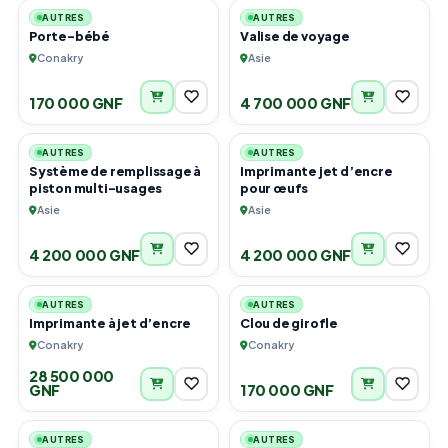
AUTRES
AUTRES
Porte-bébé
Valise de voyage
Conakry
Asie
170 000 GNF
4 700 000 GNF
2
3
AUTRES
AUTRES
Système de remplissage à
Imprimante jet d’encre
piston multi-usages
pour œufs
Asie
Asie
4 200 000 GNF
4 200 000 GNF
3
1
AUTRES
AUTRES
Imprimante à jet d’encre
Clou de girofle
Conakry
Conakry
28 500 000
GNF
170 000 GNF
7
1
AUTRES
AUTRES