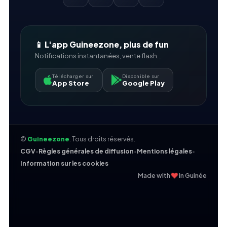
📱 L'app Guineezone, plus de fun
Notifications instantanées, vente flash...
Télécharger sur
Disponible sur
App Store
Google Play
©
Guineezone
. Tous droits réservés.
CGV
•
Règles générales de diffusion
•
Mentions légales
•
Information sur les cookies
❤
Made with
in Guinée