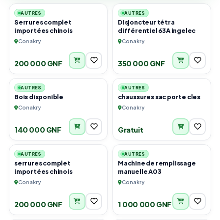
AUTRES
AUTRES
Serrures complet
Disjoncteur tétra
importées chinois
différentiel 63A ingelec
Conakry
Conakry
200 000 GNF
350 000 GNF
1
6
AUTRES
AUTRES
Bois disponible
chaussures sac porte cles
Conakry
Conakry
140 000 GNF
Gratuit
2
3
AUTRES
AUTRES
serrures complet
Machine de remplissage
importées chinois
manuelle A03
Conakry
Conakry
200 000 GNF
1 000 000 GNF
3
2