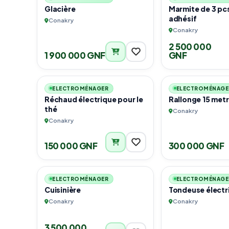
Glacière
Marmite de 3 pcs
adhésif
Conakry
Conakry
2 500 000
1 900 000 GNF
GNF
1
ELECTROMÉNAGER
ELECTROMÉNAGE
Réchaud électrique pour le
Rallonge 15 met
thé
Conakry
Conakry
150 000 GNF
300 000 GNF
1
ELECTROMÉNAGER
ELECTROMÉNAGE
Cuisinière
Tondeuse électr
Conakry
Conakry
3 500 000