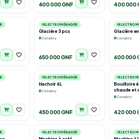
400 000 GNF
400 000 
1
1
R
ELECTROMÉNAGER
ELECTROM
Glacière 3 pcs
Glacière e
Conakry
Conakry
650 000 GNF
600 000 
1
1
R
ELECTROMÉNAGER
ELECTROM
Hachoir 6L
Bouilloire 
chaude et 
Conakry
Conakry
450 000 GNF
420 000 
6
5
R
ELECTROMÉNAGER
ELECTROM
ko
Machine à café
Machine à l