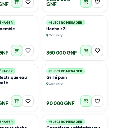
GNF
GNF
1
3
ÉNAGER
ELECTROMÉNAGER
nsemble
Hachoir 3L
Conakry
GNF
350 000 GNF
6
5
ÉNAGER
ELECTROMÉNAGER
électrique eau
Grillé pain
café
Conakry
GNF
90 000 GNF
4
6
ÉNAGER
ELECTROMÉNAGER
aver et sèche
Congélateur réfrigérateur