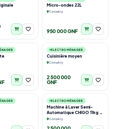
iginale
Micro-ondes 22L
Conakry
0
950 000 GNF
1
1
ÉNAGER
ELECTROMÉNAGER
 tête
Cuisinière moyen
Conakry
2 500 000
NF
GNF
1
1
ÉNAGER
ELECTROMÉNAGER
Machine à Laver Semi-
Automatique CHIGO 11kg –
XPB110-1088S
Conakry
2 500 000