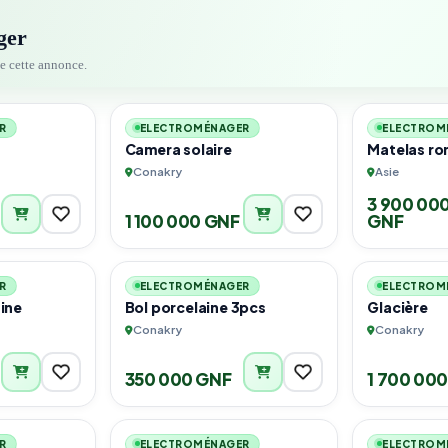
ger
de cette annonce.
1
1
R
ELECTROMÉNAGER
ELECTROM
Camera solaire
Matelas ro
Conakry
Asie
3 900 00
1 100 000 GNF
GNF
1
1
R
ELECTROMÉNAGER
ELECTROM
taine
Bol porcelaine 3pcs
Glacière
Conakry
Conakry
350 000 GNF
1 700 00
1
1
R
ELECTROMÉNAGER
ELECTROM