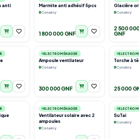
 anti
Marmite anti adhésif 5pcs
Glacière or
Conakry
Conakry
2 500 00
1 800 000 GNF
GNF
1
1
R
ELECTROMÉNAGER
ELECTROM
re
Ampoule ventilateur
Torche à
Conakry
Conakry
300 000 GNF
25 000 G
1
1
R
ELECTROMÉNAGER
ELECTROM
ique
Ventilateur solaire avec 2
SuTai
ampoules
Conakry
Conakry