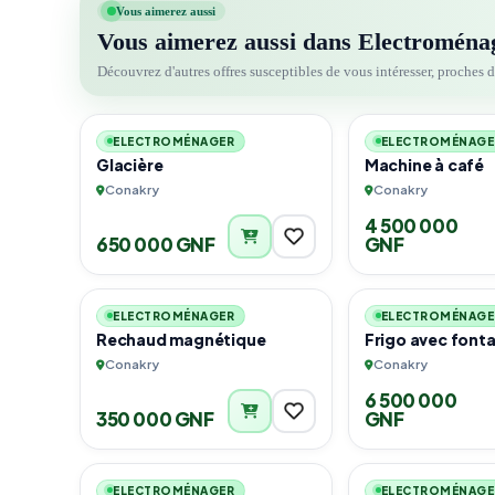
Vous aimerez aussi
Vous aimerez aussi dans Electroména
Découvrez d'autres offres susceptibles de vous intéresser, proches 
2
ELECTROMÉNAGER
ELECTROMÉNAGE
Glacière
Machine à café
Conakry
Conakry
4 500 000
650 000 GNF
GNF
1
ELECTROMÉNAGER
ELECTROMÉNAGE
Rechaud magnétique
Frigo avec fon
Conakry
Conakry
6 500 000
350 000 GNF
GNF
1
ELECTROMÉNAGER
ELECTROMÉNAGE