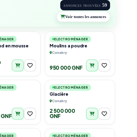
59
ANNONCES TROUVÉES
Voir toutes les annonces
2
1
ÉNAGER
ELECTROMÉNAGER
nd en mousse
Moulins a poudre
Conakry
0
950 000 GNF
1
1
ÉNAGER
ELECTROMÉNAGER
Glacière
Conakry
2 500 000
0 GNF
GNF
1
1
ÉNAGER
ELECTROMÉNAGER