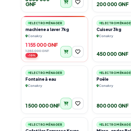
GNF
200 000 GNF
-10%
1
VENTE FLASH
ELECTROMÉNAGER
ELECTROMÉNAGE
machiene a laver 7kg
Cuiseur 3kg
Conakry
Conakry
1 155 000 GNF
1 285 000 GNF
450 000 GNF
-10%
1
ELECTROMÉNAGER
ELECTROMÉNAGE
Fontaine à eau
Poêle
Conakry
Conakry
1 500 000 GNF
800 000 GNF
6
ELECTROMÉNAGER
ELECTROMÉNAGE
Cafetière Expresso Krups
Micro-ondes Be