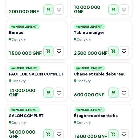
10 000 000
200 000 GNF
GNF
6
3
AMEUBLEMENT
AMEUBLEMENT
Bureau
Table a manger
Conakry
Conakry
1 500 000 GNF
2 500 000 GNF
1
2
AMEUBLEMENT
AMEUBLEMENT
FAUTEUIL SALON COMPLET
Chaise et table de bureau
Conakry
Conakry
14 000 000
GNF
600 000 GNF
1
5
AMEUBLEMENT
AMEUBLEMENT
SALON COMPLET
Étagères présentoirs
Conakry
Conakry
14 000 000
GNF
1 600 000 GNF