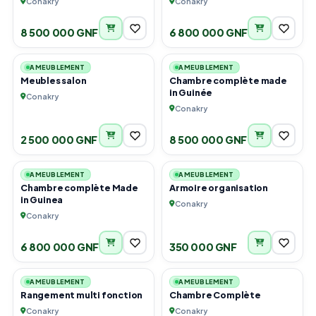
Conakry
Conakry
8 500 000 GNF
6 800 000 GNF
2
2
AMEUBLEMENT
AMEUBLEMENT
Meubles salon
Chambre complète made
in Guinée
Conakry
Conakry
2 500 000 GNF
8 500 000 GNF
6
2
AMEUBLEMENT
AMEUBLEMENT
Chambre complète Made
Armoire organisation
in Guinea
Conakry
Conakry
6 800 000 GNF
350 000 GNF
3
6
AMEUBLEMENT
AMEUBLEMENT
Rangement multi fonction
Chambre Complète
Conakry
Conakry