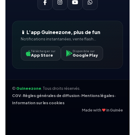
📱 L'app Guineezone, plus de fun
Notifications instantanées, vente flash...
Télécharger sur
Disponible sur
App Store
Google Play
©
Guineezone
. Tous droits réservés.
CGV
•
Règles générales de diffusion
•
Mentions légales
•
Information sur les cookies
❤
Made with
in Guinée