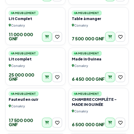
3
4
AMEUBLEMENT
AMEUBLEMENT
Lit Complet
Table à manger
Conakry
Conakry
11 000 000
GNF
7 500 000 GNF
2
6
AMEUBLEMENT
AMEUBLEMENT
Lit complet
Made in Guinea
Conakry
Conakry
25 000 000
GNF
6 450 000 GNF
4
6
AMEUBLEMENT
AMEUBLEMENT
Fauteuil en cuir
CHAMBRE COMPLÈTE -
MADE IN GUINÉE
Conakry
Conakry
17 500 000
GNF
6 500 000 GNF
4
1