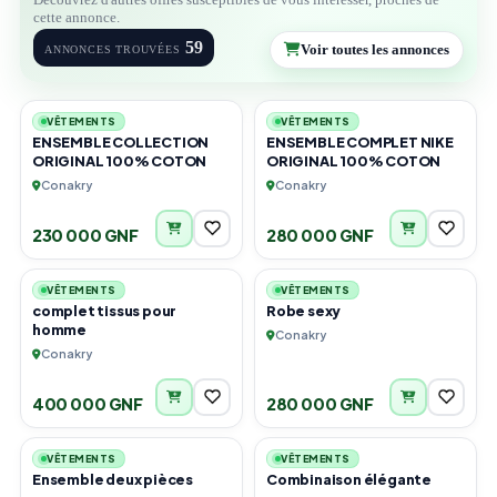
cette annonce.
59
Voir toutes les annonces
ANNONCES TROUVÉES
6
6
VÊTEMENTS
VÊTEMENTS
ENSEMBLE COLLECTION
ENSEMBLE COMPLET NIKE
ORIGINAL 100% COTON
ORIGINAL 100% COTON
Conakry
Conakry
230 000 GNF
280 000 GNF
1
1
VÊTEMENTS
VÊTEMENTS
complet tissus pour
Robe sexy
homme
Conakry
Conakry
400 000 GNF
280 000 GNF
3
3
VÊTEMENTS
VÊTEMENTS
Ensemble deux pièces
Combinaison élégante