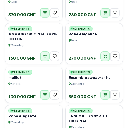
Asie
Asie
370 000 GNF
280 000 GNF
6
4
VÊTEMENTS
VÊTEMENTS
JOGGING ORIGINAL 100%
Robe élégante
COTON
Asie
Conakry
160 000 GNF
270 000 GNF
3
2
VÊTEMENTS
VÊTEMENTS
maillot
Ensemble sweat-shirt
Kindia
Conakry
100 000 GNF
350 000 GNF
3
2
VÊTEMENTS
VÊTEMENTS
Robe élégante
ENSEMBLE COMPLET
ORIGINAL
Conakry
Conakry