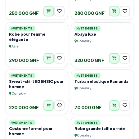
250 000 GNF
280 000 GNF
3
3
VÊTEMENTS
VÊTEMENTS
Robe pour femme
Abaya luxe
élégante
Conakry
Asie
290 000 GNF
320 000 GNF
2
3
VÊTEMENTS
VÊTEMENTS
Sweat-shirt EGENSIO pour
Turban élastique Ramanda
homme
Conakry
Conakry
220 000 GNF
70 000 GNF
3
4
VÊTEMENTS
VÊTEMENTS
Costume formel pour
Robe grande taille ornée
homme
Conakry