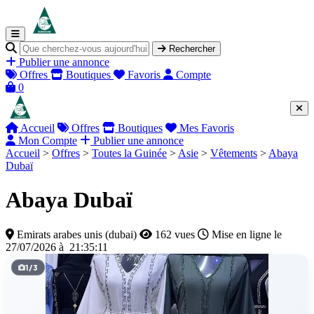
Rechercher
Publier une annonce
Offres
Boutiques
Favoris
Compte
0
Accueil
Offres
Boutiques
Mes Favoris
Mon Compte
Publier une annonce
Accueil
>
Offres
>
Toutes la Guinée
>
Asie
>
Vêtements
>
Abaya
Dubaï
Abaya Dubaï
Emirats arabes unis (dubai)
162 vues
Mise en ligne le
27/07/2026 à 21:35:11
1
/
3