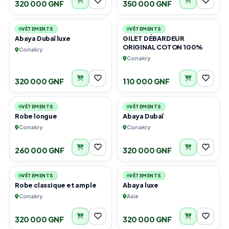
320 000 GNF
350 000 GNF
2
4
VÊTEMENTS
VÊTEMENTS
Abaya Dubaï luxe
GILET DÉBARDEUR
ORIGINAL COTON 100%
Conakry
Conakry
320 000 GNF
110 000 GNF
3
3
VÊTEMENTS
VÊTEMENTS
Robe longue
Abaya Dubaï
Conakry
Conakry
260 000 GNF
320 000 GNF
3
2
VÊTEMENTS
VÊTEMENTS
Robe classique et ample
Abaya luxe
Conakry
Asie
320 000 GNF
320 000 GNF
2
1