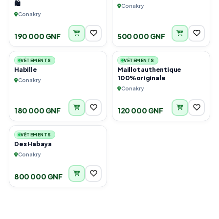
🛍️
Conakry
Conakry
190 000 GNF
500 000 GNF
1
4
VÊTEMENTS
VÊTEMENTS
Habille
Maillot authentique
100%originale
Conakry
Conakry
180 000 GNF
120 000 GNF
3
VÊTEMENTS
Des Habaya
Conakry
800 000 GNF