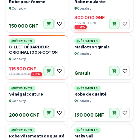
Robe pour femme
Robe moulante
Conakry
Conakry
300 000 GNF
335 000 GNF
-11%
150 000 GNF
-10%
6
6
VENTE FLASH
VÊTEMENTS
VÊTEMENTS
GILLET DÉBARDEUR
Maillots originals
ORIGINAL 100% COTON
Conakry
Conakry
115 500 GNF
Gratuit
130 000 GNF
-11%
4
1
VÊTEMENTS
VÊTEMENTS
Sénégal couture
Robe de qualité
Conakry
Conakry
200 000 GNF
190 000 GNF
6
5
URGENT
VÊTEMENTS
VÊTEMENTS
Robe vêtements de qualité
Maky Sall