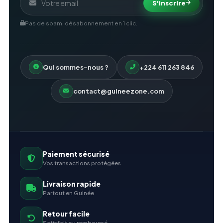
S'inscrire
Pas de spam, désabonnement en 1 clic.
Qui sommes-nous ?
+224 611 263 846
contact@guineezone.com
Paiement sécurisé
Vos transactions protégées
Livraison rapide
Partout en Guinée
Retour facile
Satisfait ou remboursé