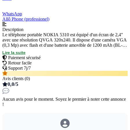
WhatsApp
Allô Phone (professionel)
Description
Le téléphone portable NOKIA 5310 est équipé d'un écran de 2,4"
avec une résolution QVGA 320x240. Il dispose d'une caméra VGA
(0,3 Mp) avec flash et d'une batterie amovible de 1200 mAh (BL-
4UL). Ce téléphone est compatible avec les réseaux GSM 900 et
Lire la suite
1800 et possède une mémoire RAM de 8 Mo. Il est également
Paiement sécurisé
DUAL SIM.
Retour facile
Support 7j/7
Avis clients (0)
0,0/5
Aucun avis pour le moment. Soyez le premier à noter cette annonce
!