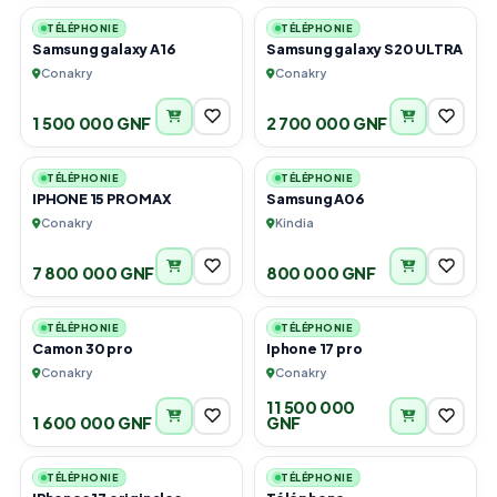
TÉLÉPHONIE
TÉLÉPHONIE
Samsung galaxy A16
Samsung galaxy S20 ULTRA
Conakry
Conakry
1 500 000 GNF
2 700 000 GNF
1
3
TÉLÉPHONIE
TÉLÉPHONIE
IPHONE 15 PRO MAX
Samsung A06
Conakry
Kindia
7 800 000 GNF
800 000 GNF
3
1
TÉLÉPHONIE
TÉLÉPHONIE
Camon 30 pro
Iphone 17 pro
Conakry
Conakry
11 500 000
1 600 000 GNF
GNF
5
5
TÉLÉPHONIE
TÉLÉPHONIE