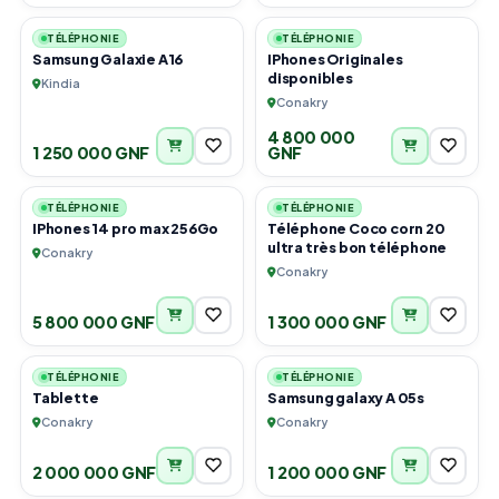
TÉLÉPHONIE
TÉLÉPHONIE
Samsung Galaxie A16
IPhones Originales
disponibles
Kindia
Conakry
4 800 000
1 250 000 GNF
GNF
4
3
TÉLÉPHONIE
TÉLÉPHONIE
IPhones 14 pro max 256Go
Téléphone Coco corn 20
ultra très bon téléphone
Conakry
Conakry
5 800 000 GNF
1 300 000 GNF
3
1
TÉLÉPHONIE
TÉLÉPHONIE
Tablette
Samsung galaxy A 05s
Conakry
Conakry
2 000 000 GNF
1 200 000 GNF
1
1