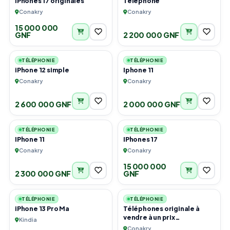
IPhones 17 originales
Téléphone
Conakry
Conakry
15 000 000
GNF
2 200 000 GNF
1
1
TÉLÉPHONIE
TÉLÉPHONIE
iPhone 12 simple
Iphone 11
Conakry
Conakry
2 600 000 GNF
2 000 000 GNF
4
4
TÉLÉPHONIE
TÉLÉPHONIE
IPhone 11
IPhones 17
Conakry
Conakry
15 000 000
2 300 000 GNF
GNF
1
6
TÉLÉPHONIE
TÉLÉPHONIE
iPhone 13 Pro Ma
Téléphones originale à
vendre à un prix
Kindia
compétitifs
Conakry