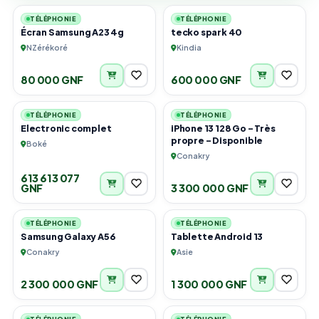
TÉLÉPHONIE
TÉLÉPHONIE
Écran Samsung A23 4g
tecko spark 40
NZérékoré
Kindia
80 000 GNF
600 000 GNF
6
4
TÉLÉPHONIE
TÉLÉPHONIE
Electronic complet
iPhone 13 128 Go – Très
propre – Disponible
Boké
Conakry
613 613 077
GNF
3 300 000 GNF
2
4
TÉLÉPHONIE
TÉLÉPHONIE
Samsung Galaxy A56
Tablette Android 13
Conakry
Asie
2 300 000 GNF
1 300 000 GNF
2
3