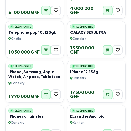
4 000 000
5 100 000 GNF
GNF
1
1
TÉLÉPHONIE
TÉLÉPHONIE
Téléphone pop 10, 128gb
GALAXY S25ULTRA
Kindia
Conakry
13 500 000
1 050 000 GNF
GNF
6
1
TÉLÉPHONIE
TÉLÉPHONIE
iPhone, Samsung, Apple
iPhone 17 256 g
Watch, Air pods, Tablettes
Conakry
Conakry
17 500 000
1 990 000 GNF
GNF
1
1
TÉLÉPHONIE
TÉLÉPHONIE
IPhones originales
Écran des Android
Conakry
Kankan