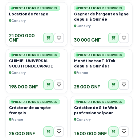
PRESTATIONS DE SERVICES
PRESTATIONS DE SERVICES
Location de forage
Gagner de l'argent en ligne
depuis là Guinée
Conakry
Conakry
21 000 000
GNF
30 000 GNF
3
2
PRESTATIONS DE SERVICES
PRESTATIONS DE SERVICES
CHIMIE-UNIVERSAL
Monétise ton TikTok
SOLUTION DECAPAGE
depuis la Guinée !
Conakry
France
198 000 GNF
25 000 GNF
1
6
PRESTATIONS DE SERVICES
PRESTATIONS DE SERVICES
Créateur de compte
Création de Site Web
français
professionnel pour
Restaurant et E-
France
Conakry
commerçant.
25 000 GNF
1 500 000 GNF
5
6