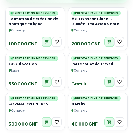
3
6
URGENT
PRESTATIONS DE SERVICES
PRESTATIONS DE SERVICES
Formation de création de
🚢✈️ Livraison Chine →
boutique en ligne
Guinée | Par Avion & Bateau
– Rapide, Sécurisé &
Conakry
Conakry
Abordable !
100 000 GNF
200 000 GNF
1
1
PRESTATIONS DE SERVICES
PRESTATIONS DE SERVICES
GPS Ulocation
Partenariat de travail
Labé
Conakry
550 000 GNF
Gratuit
1
1
PRESTATIONS DE SERVICES
PRESTATIONS DE SERVICES
FORMATION EN LIGNE
Netflix
Conakry
Conakry
500 000 GNF
40 000 GNF
6
4