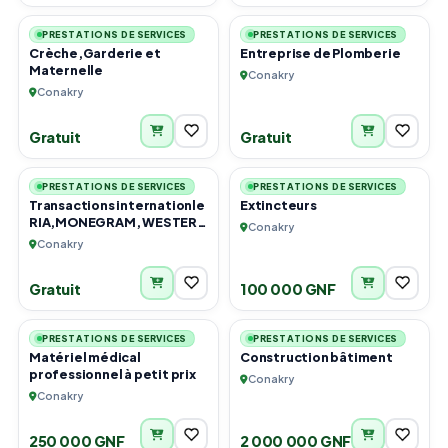
URGENT
PRESTATIONS DE SERVICES
PRESTATIONS DE SERVICES
Crèche,Garderie et
Entreprise de Plomberie
Maternelle
Conakry
Conakry
Gratuit
Gratuit
2
1
PRESTATIONS DE SERVICES
PRESTATIONS DE SERVICES
Transactions internationle
Extincteurs
RIA,MONEGRAM, WESTER
Conakry
UNION,BNB, YMO et
Conakry
ORANGE MONEY
INTERNATIONAL
Gratuit
100 000 GNF
2
2
PRESTATIONS DE SERVICES
PRESTATIONS DE SERVICES
Matériel médical
Construction bâtiment
professionnel à petit prix
Conakry
Conakry
250 000 GNF
2 000 000 GNF