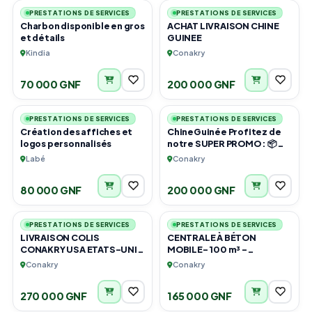
PRESTATIONS DE SERVICES
PRESTATIONS DE SERVICES
Charbon disponible en gros
ACHAT LIVRAISON CHINE
et détails
GUINEE
Kindia
Conakry
70 000 GNF
200 000 GNF
6
3
PRESTATIONS DE SERVICES
PRESTATIONS DE SERVICES
Création des affiches et
ChineGuinée Profitez de
logos personnalisés
notre SUPER PROMO : 📦
Envoyez 12 KG... ✨ ...et
Labé
Conakry
repartez avec 1 KG OFFERT
!
80 000 GNF
200 000 GNF
5
6
PRESTATIONS DE SERVICES
PRESTATIONS DE SERVICES
LIVRAISON COLIS
CENTRALE À BÉTON
CONAKRY USA ETATS-UNIS
MOBILE- 100 m³ -
D'AMERIQUE
LIVRAISON IMMÉDIATE
Conakry
Conakry
270 000 GNF
165 000 GNF
1
2