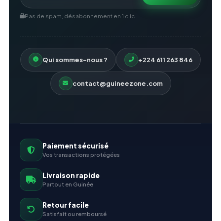
Pas de spam, désabonnement en 1 clic.
Qui sommes-nous ?
+224 611 263 846
contact@guineezone.com
Paiement sécurisé
Vos transactions protégées
Livraison rapide
Partout en Guinée
Retour facile
Satisfait ou remboursé