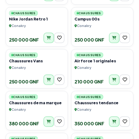
2
2
CHAUSSURES
CHAUSSURES
Nike Jordan Retro 1
Campus 00s
Conakry
Conakry
250 000 GNF
250 000 GNF
1
2
CHAUSSURES
CHAUSSURES
Chaussures Vans
Air force 1 originales
Conakry
Conakry
250 000 GNF
210 000 GNF
6
1
CHAUSSURES
CHAUSSURES
Chaussures de ma marque
Chaussures tendance
Conakry
Conakry
380 000 GNF
350 000 GNF
4
5
CHAUSSURES
CHAUSSURES