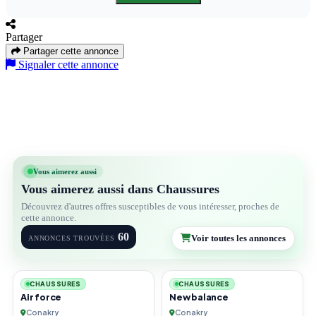
Partager
Partager cette annonce
Signaler cette annonce
Vous aimerez aussi
Vous aimerez aussi dans Chaussures
Découvrez d'autres offres susceptibles de vous intéresser, proches de
cette annonce.
60
Voir toutes les annonces
ANNONCES TROUVÉES
2
2
CHAUSSURES
CHAUSSURES
Air force
New balance
Conakry
Conakry