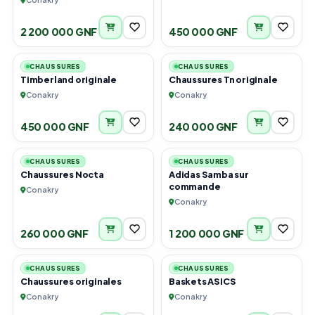
taille 44 à 45
2 200 000 GNF
450 000 GNF
1
1
CHAUSSURES
CHAUSSURES
Timberland originale
Chaussures Tn originale
Conakry
Conakry
450 000 GNF
240 000 GNF
5
3
CHAUSSURES
CHAUSSURES
Chaussures Nocta
Adidas Samba sur
commande
Conakry
Conakry
260 000 GNF
1 200 000 GNF
4
6
CHAUSSURES
CHAUSSURES
Chaussures originales
Baskets ASICS
Conakry
Conakry