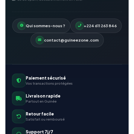
Qui sommes-nous ?
+224 611 263 846
contact@guineezone.com
Paiement sécurisé
Vos transactions protégées
Livraison rapide
Partout en Guinée
Retour facile
Satisfait ou remboursé
Support 7j/7