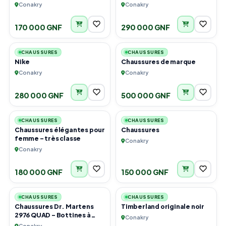
Conakry
Conakry
170 000 GNF
290 000 GNF
4
2
CHAUSSURES
CHAUSSURES
Nike
Chaussures de marque
Conakry
Conakry
280 000 GNF
500 000 GNF
3
3
CHAUSSURES
CHAUSSURES
Chaussures élégantes pour
Chaussures
femme – très classe
Conakry
Conakry
180 000 GNF
150 000 GNF
6
1
CHAUSSURES
CHAUSSURES
Chaussures Dr. Martens
Timberland originale noir
2976 QUAD - Bottines à
Conakry
plateau - black/natural
Conakry