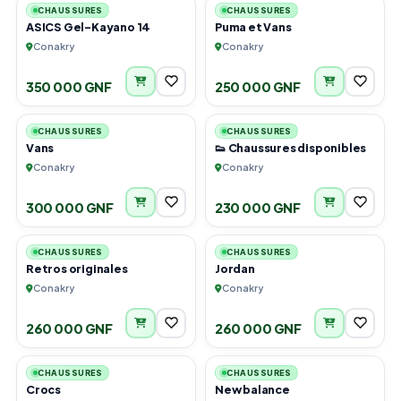
CHAUSSURES
CHAUSSURES
ASICS Gel-Kayano 14
Puma et Vans
Conakry
Conakry
350 000 GNF
250 000 GNF
2
5
CHAUSSURES
CHAUSSURES
Vans
👟 Chaussures disponibles
Conakry
Conakry
300 000 GNF
230 000 GNF
6
5
CHAUSSURES
CHAUSSURES
Retros originales
Jordan
Conakry
Conakry
260 000 GNF
260 000 GNF
3
2
CHAUSSURES
CHAUSSURES
Crocs
New balance