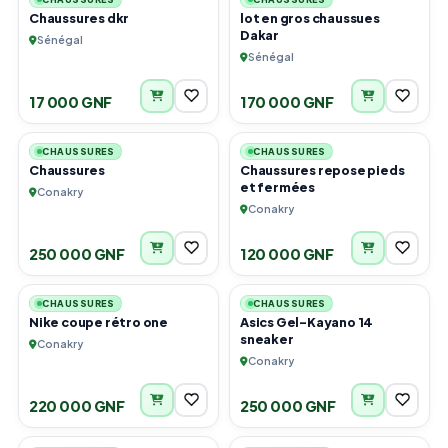
Chaussures dkr
lot en gros chaussues
Dakar
Sénégal
Sénégal
17 000 GNF
170 000 GNF
6
6
CHAUSSURES
CHAUSSURES
Chaussures
Chaussures repose pieds
et fermées
Conakry
Conakry
250 000 GNF
120 000 GNF
6
4
CHAUSSURES
CHAUSSURES
Nike coupe rétro one
Asics Gel-Kayano 14
sneaker
Conakry
Conakry
220 000 GNF
250 000 GNF
2
3