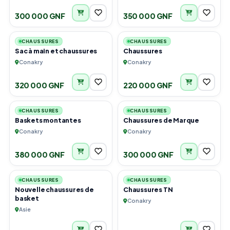
300 000 GNF
350 000 GNF
2
3
CHAUSSURES
CHAUSSURES
Sac à main et chaussures
Chaussures
Conakry
Conakry
320 000 GNF
220 000 GNF
2
6
CHAUSSURES
CHAUSSURES
Baskets montantes
Chaussures de Marque
Conakry
Conakry
380 000 GNF
300 000 GNF
3
3
CHAUSSURES
CHAUSSURES
Nouvelle chaussures de
Chaussures TN
basket
Conakry
Asie