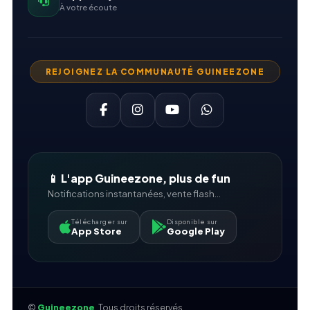
À votre écoute
REJOIGNEZ LA COMMUNAUTÉ GUINEEZONE
📱 L'app Guineezone, plus de fun
Notifications instantanées, vente flash...
Télécharger sur
Disponible sur
App Store
Google Play
©
Guineezone
. Tous droits réservés.