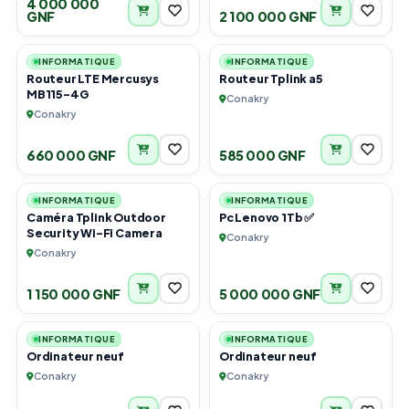
4 000 000
GNF
2 100 000 GNF
3
3
INFORMATIQUE
INFORMATIQUE
Routeur LTE Mercusys
Routeur Tplink a5
MB115-4G
Conakry
Conakry
660 000 GNF
585 000 GNF
4
6
INFORMATIQUE
INFORMATIQUE
Caméra Tplink Outdoor
Pc Lenovo 1Tb ✅
Security Wi-Fi Camera
Conakry
Conakry
1 150 000 GNF
5 000 000 GNF
2
2
INFORMATIQUE
INFORMATIQUE
Ordinateur neuf
Ordinateur neuf
Conakry
Conakry