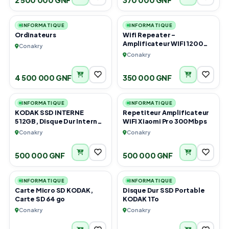
6
1
INFORMATIQUE
INFORMATIQUE
Ordinateurs
Wifi Repeater -
Amplificateur WIFI 1200
Conakry
mbps
Conakry
4 500 000 GNF
350 000 GNF
2
2
INFORMATIQUE
INFORMATIQUE
KODAK SSD INTERNE
Repetiteur Amplificateur
512GB, Disque Dur Interne
WiFi Xiaomi Pro 300Mbps
SSD SATA3
Conakry
Conakry
500 000 GNF
500 000 GNF
1
1
INFORMATIQUE
INFORMATIQUE
Carte Micro SD KODAK,
Disque Dur SSD Portable
Carte SD 64 go
KODAK 1To
Conakry
Conakry