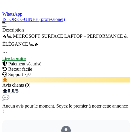
WhatsApp
ISTORE GUINEE (professionel)
Description
🔥💻 MICROSOFT SURFACE LAPTOP – PERFORMANCE &
ÉLÉGANCE 💻🔥
Vous cherchez un ordinateur puissant, rapide et premium ?
Lire la suite
Voici ce magnifique Microsoft Surface Laptop en très bon état ✨
Paiement sécurisé
Retour facile
📌 Caractéristiques :
Support 7j/7
✔️ Processeur : Intel Core i7-7660U 2.50GHz
Avis clients (0)
✔️ RAM : 16 Go
0,0/5
✔️ Stockage SSD : 1 To (954 Go)
✔️ Écran tactile ultra fluide
Aucun avis pour le moment. Soyez le premier à noter cette annonce
✔️ Design fin, léger et élégant
!
✔️ Idéal pour : bureautique, montage léger, graphisme, business,
étudiants & professionnels