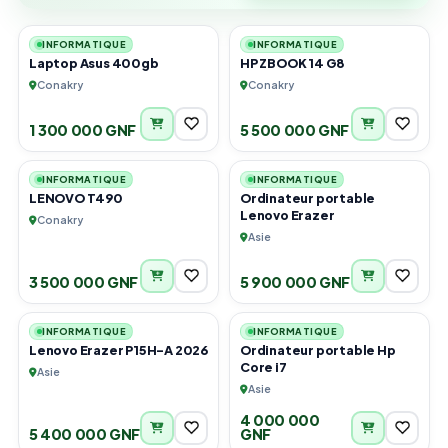
1
1
INFORMATIQUE
INFORMATIQUE
Laptop Asus 400gb
HP ZBOOK 14 G8
Conakry
Conakry
1 300 000 GNF
5 500 000 GNF
1
2
INFORMATIQUE
INFORMATIQUE
LENOVO T490
Ordinateur portable
Lenovo Erazer
Conakry
Asie
3 500 000 GNF
5 900 000 GNF
1
2
INFORMATIQUE
INFORMATIQUE
Lenovo Erazer P15H-A 2026
Ordinateur portable Hp
Core i7
Asie
Asie
4 000 000
5 400 000 GNF
GNF
2
1