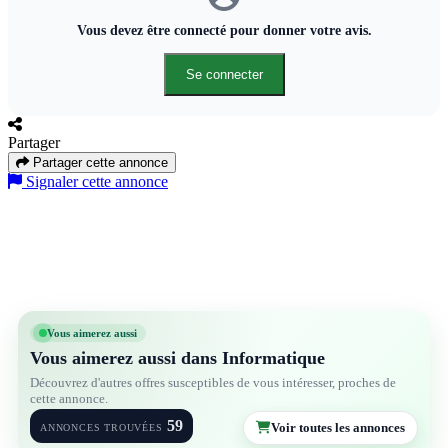
⚡ Démarrage rapide grâce au SSD
Vous devez être connecté pour donner votre avis.
🔋 Bonne autonomie
🎯 Machine propre et performante
Se connecter
📍 Disponible à Conakry
📩 Inbox pour plus d’informations ou appel direct
🚚 Livraison possible selon la zone
Partager
Partager cette annonce
#SurfaceLaptop #LaptopPremium #OrdinateurPortable #Conakry
Signaler cette annonce
#PCPortable #MicrosoftSurface #i7 #SSD #16GBRAM
#MarketplaceGuinee
Vous aimerez aussi
Vous aimerez aussi dans Informatique
Découvrez d'autres offres susceptibles de vous intéresser, proches de
cette annonce.
59
Voir toutes les annonces
ANNONCES TROUVÉES