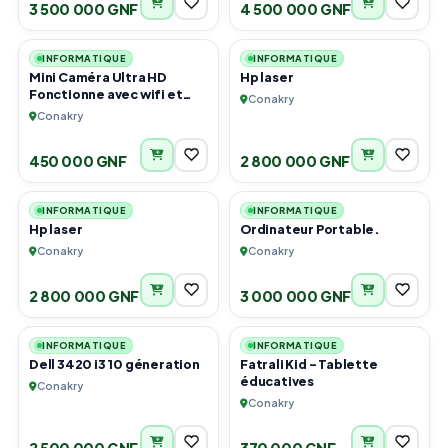
3 500 000 GNF
4 500 000 GNF
1
2
INFORMATIQUE
INFORMATIQUE
Mini Caméra Ultra HD
Hp laser
Fonctionne avec wifi et
Conakry
sans wifi
Conakry
450 000 GNF
2 800 000 GNF
1
4
INFORMATIQUE
INFORMATIQUE
Hp laser
Ordinateur Portable.
Conakry
Conakry
2 800 000 GNF
3 000 000 GNF
3
4
INFORMATIQUE
INFORMATIQUE
Dell 3420 i3 10 géneration
Fatrali Kid - Tablette
éducatives
Conakry
Conakry
2 500 000 GNF
370 000 GNF