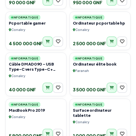
90 000 GNF
950 000 GNF
6
5
INFORMATIQUE
INFORMATIQUE
Pc portable gamer
Ordinateur pc portable hp
Conakry
Conakry
4 500 000 GNF
2 500 000 GNF
1
5
INFORMATIQUE
INFORMATIQUE
Câble DM AD090 – USB
Ordinateur élite book
Type-C vers Type-C +
Faranah
USB-A 35 cm
Conakry
40 000 GNF
3 500 000 GNF
4
5
INFORMATIQUE
INFORMATIQUE
MacBook Pro 2019
Surface ordinateur
tablette
Conakry
Conakry
5 900 000 GNF
1 000 000 GNF