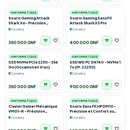
1
1
INFORMATIQUE
INFORMATIQUE
Souris Gaming Attack
Souris Gaming Sans Fil
Shark X6 – Précision
Attack Shark X3 Pro
Absolue & Recharge
Conakry
Conakry
Magnétique
350 000 GNF
400 000 GNF
1
2
INFORMATIQUE
INFORMATIQUE
SSD NVMe PCIe 2230 – 256
SSD WD PC SN740 – NVMe 1
Go (Occasion en Vrac)
To (M.2 2230)
Conakry
Conakry
350 000 GNF
900 000 GNF
2
1
INFORMATIQUE
INFORMATIQUE
Clavier Gamer Mécanique
Souris Sans Fil HP DM10 –
VM01-R – Précision
Précision et Confort au
Absolue & Rétroéclairage
Rendez-vous !
Conakry
Conakry