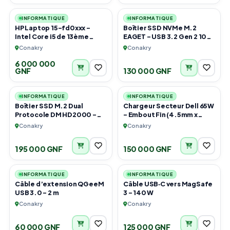
INFORMATIQUE
INFORMATIQUE
HP Laptop 15-fd0xxx –
Boîtier SSD NVMe M.2
Intel Core i5 de 13ème
EAGET – USB 3.2 Gen 2 10
Génération
Gbps
Conakry
Conakry
6 000 000
GNF
130 000 GNF
1
1
INFORMATIQUE
INFORMATIQUE
Boîtier SSD M.2 Dual
Chargeur Secteur Dell 65W
Protocole DM HD2000 –
– Embout Fin (4.5mm x
USB-C 3.2
3.0mm)
Conakry
Conakry
195 000 GNF
150 000 GNF
1
1
INFORMATIQUE
INFORMATIQUE
Câble d’extension QGeeM
Câble USB‑C vers MagSafe
USB 3.0 – 2 m
3 – 140 W
Conakry
Conakry
60 000 GNF
125 000 GNF