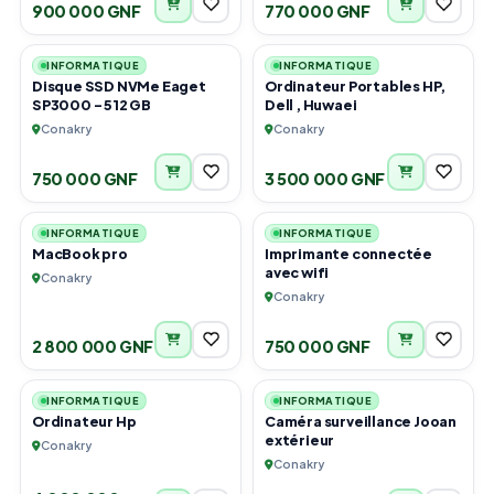
900 000 GNF
770 000 GNF
1
2
INFORMATIQUE
INFORMATIQUE
Disque SSD NVMe Eaget
Ordinateur Portables HP,
SP3000 – 512 GB
Dell , Huwaei
Conakry
Conakry
750 000 GNF
3 500 000 GNF
6
6
INFORMATIQUE
INFORMATIQUE
MacBook pro
Imprimante connectée
avec wifi
Conakry
Conakry
2 800 000 GNF
750 000 GNF
1
5
INFORMATIQUE
INFORMATIQUE
Ordinateur Hp
Caméra surveillance Jooan
extérieur
Conakry
Conakry