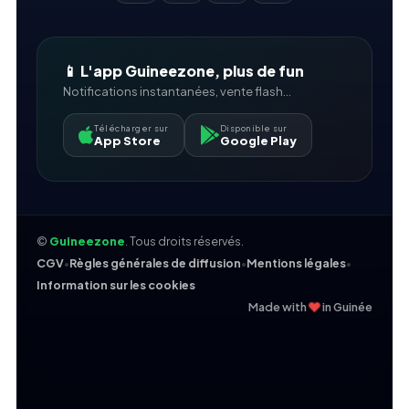
📱 L'app Guineezone, plus de fun
Notifications instantanées, vente flash...
Télécharger sur
Disponible sur
App Store
Google Play
©
Guineezone
. Tous droits réservés.
CGV
•
Règles générales de diffusion
•
Mentions légales
•
Information sur les cookies
❤
Made with
in Guinée