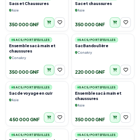
Sacs et Chaussures
Sac et chaussures
Asie
Asie
350 000 GNF
350 000 GNF
3
4
SACS/PORTEFEUILLES
SACS/PORTEFEUILLES
Ensemble sac à main et
Sac Bandoulière
chaussures
Conakry
Conakry
350 000 GNF
220 000 GNF
3
3
SACS/PORTEFEUILLES
SACS/PORTEFEUILLES
Sac de voyage en cuir
Ensemble sac à main et
chaussures
Asie
Asie
450 000 GNF
350 000 GNF
2
1
SACS/PORTEFEUILLES
SACS/PORTEFEUILLES