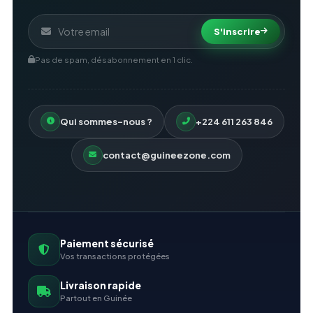
S'inscrire
Pas de spam, désabonnement en 1 clic.
Qui sommes-nous ?
+224 611 263 846
contact@guineezone.com
Paiement sécurisé
Vos transactions protégées
Livraison rapide
Partout en Guinée