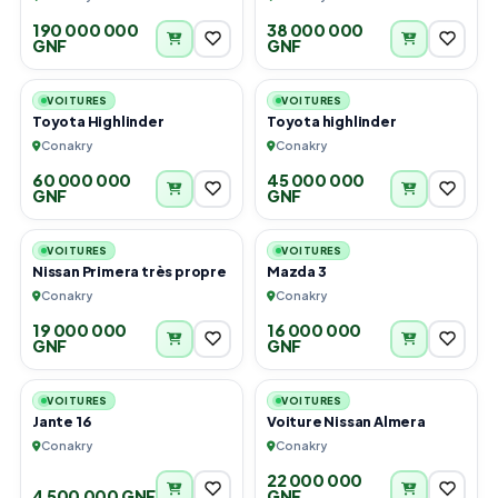
190 000 000
38 000 000
GNF
GNF
6
6
VOITURES
VOITURES
Toyota Highlinder
Toyota highlinder
Conakry
Conakry
60 000 000
45 000 000
GNF
GNF
6
6
VOITURES
VOITURES
Nissan Primera très propre
Mazda 3
Conakry
Conakry
19 000 000
16 000 000
GNF
GNF
4
6
VOITURES
VOITURES
Jante 16
Voiture Nissan Almera
Conakry
Conakry
22 000 000
4 500 000 GNF
GNF