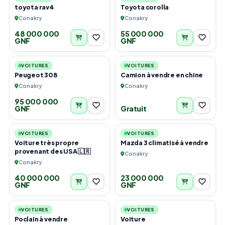
toyota rav4
Toyota corolla
Conakry
Conakry
48 000 000
55 000 000
GNF
GNF
3
2
VOITURES
VOITURES
Peugeot 308
Camion à vendre en chine
Conakry
Conakry
95 000 000
GNF
Gratuit
6
4
VOITURES
VOITURES
Voiture très propre
Mazda 3 climatisé à vendre
provenant des USA 🇱🇷
Conakry
Conakry
40 000 000
23 000 000
GNF
GNF
5
6
VOITURES
VOITURES
Poclain à vendre
Voiture