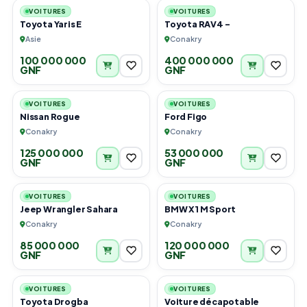
VOITURES
VOITURES
Toyota Yaris E
Toyota RAV4 -
Asie
Conakry
100 000 000
400 000 000
GNF
GNF
6
3
VOITURES
VOITURES
Nissan Rogue
Ford Figo
Conakry
Conakry
125 000 000
53 000 000
GNF
GNF
4
3
VOITURES
VOITURES
Jeep Wrangler Sahara
BMW X1 M Sport
Conakry
Conakry
85 000 000
120 000 000
GNF
GNF
6
4
VOITURES
VOITURES
Toyota Drogba
Voiture décapotable