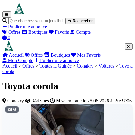
Rechercher
Publier une annonce
Offres
Boutiques
Favoris
Compte
0
Accueil
Offres
Boutiques
Mes Favoris
Mon Compte
Publier une annonce
Accueil
>
Offres
>
Toutes la Guinée
>
Conakry
>
Voitures
>
Toyota
corola
Toyota corola
Conakry
344 vues
Mise en ligne le 25/06/2026 à 20:37:06
1
/
6