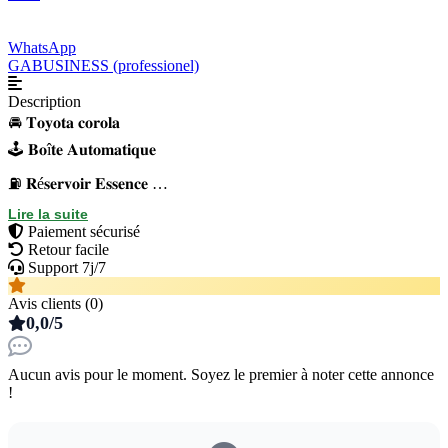
WhatsApp
GABUSINESS (professionel)
Description
🚘 𝐓𝐨𝐲𝐨𝐭𝐚 𝐜𝐨𝐫𝐨𝐥𝐚
🕹 𝐁𝐨î𝐭𝐞 𝐀𝐮𝐭𝐨𝐦𝐚𝐭𝐢𝐪𝐮𝐞
⛽️ 𝐑é𝐬𝐞𝐫𝐯𝐨𝐢𝐫 𝐄𝐬𝐬𝐞𝐧𝐜𝐞
❄️ 𝐂𝐥𝐢𝐦𝐚𝐭𝐢𝐬é
Lire la suite
Paiement sécurisé
🎨 𝐏𝐞𝐢𝐧𝐭𝐮𝐫𝐞 𝐝'𝐨𝐫𝐢𝐠𝐢𝐧𝐞
Retour facile
Support 7j/7
Avis clients (0)
0,0/5
Aucun avis pour le moment. Soyez le premier à noter cette annonce
!