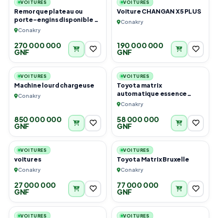
VOITURES
VOITURES
Remorque plateau ou
Voiture CHANGAN X5 PLUS
porte-engins disponible à
Conakry
Conakry
Conakry
270 000 000
190 000 000
GNF
GNF
3
6
VOITURES
VOITURES
Machine lourd chargeuse
Toyota matrix
automatique essence
Conakry
climatisé
Conakry
850 000 000
58 000 000
GNF
GNF
6
6
VOITURES
VOITURES
voitures
Toyota Matrix Bruxelle
Conakry
Conakry
27 000 000
77 000 000
GNF
GNF
6
2
VOITURES
VOITURES