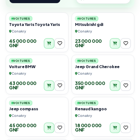
3
4
VOITURES
VOITURES
Toyota Yaris Toyota Yaris
Mitsubishi gdi
Conakry
Conakry
45 000 000
23 000 000
GNF
GNF
4
2
VOITURES
VOITURES
Voiture BMW
Jeep Grand Cherokee
Conakry
Conakry
43 000 000
350 000 000
GNF
GNF
4
5
VOITURES
VOITURES
Jeep compass
Renaud kangoo
Conakry
Conakry
45 000 000
18 000 000
GNF
GNF
4
6