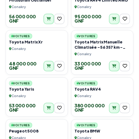
Conakry
Conakry
56 000 000
95 000 000
GNF
GNF
4
4
VOITURES
VOITURES
Toyota Matrix Xr
Toyota Matrix Manuelle
Climatisée – 56 357 km –
Conakry
Très Bon État
Conakry
48 000 000
33 000 000
GNF
GNF
5
6
VOITURES
VOITURES
Toyota Yaris
Toyota RAV4
Conakry
Conakry
53 000 000
380 000 000
GNF
GNF
4
6
VOITURES
VOITURES
Peugeot 5008
Toyota BMW
Conakry
Conakry