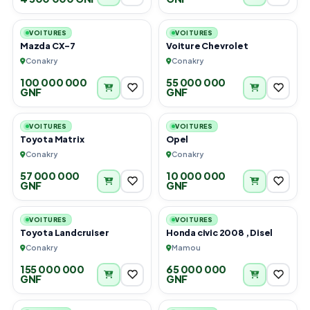
6
6
VOITURES
VOITURES
Mazda CX-7
Voiture Chevrolet
Conakry
Conakry
100 000 000
55 000 000
GNF
GNF
6
6
VOITURES
VOITURES
Toyota Matrix
Opel
Conakry
Conakry
57 000 000
10 000 000
GNF
GNF
6
4
VOITURES
VOITURES
Toyota Landcruiser
Honda civic 2008 , Disel
Conakry
Mamou
155 000 000
65 000 000
GNF
GNF
4
5