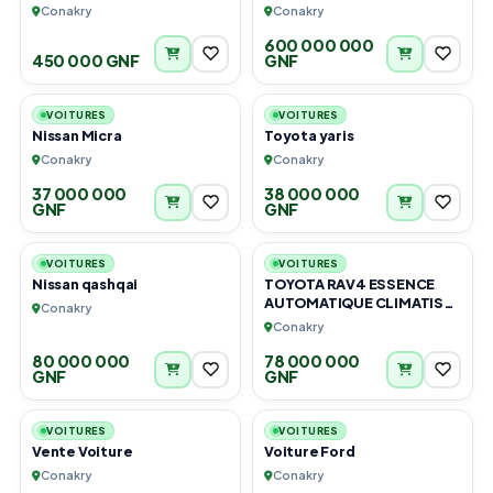
Conakry
Conakry
600 000 000
450 000 GNF
GNF
3
4
VOITURES
VOITURES
Nissan Micra
Toyota yaris
Conakry
Conakry
37 000 000
38 000 000
GNF
GNF
4
6
VOITURES
VOITURES
Nissan qashqai
TOYOTA RAV4 ESSENCE
AUTOMATIQUE CLIMATISÉE
Conakry
OCCASION GUINÉENNE EN
Conakry
TRÈS BON ÉTAT.
80 000 000
78 000 000
GNF
GNF
6
5
VOITURES
VOITURES
Vente Voiture
Voiture Ford
Conakry
Conakry