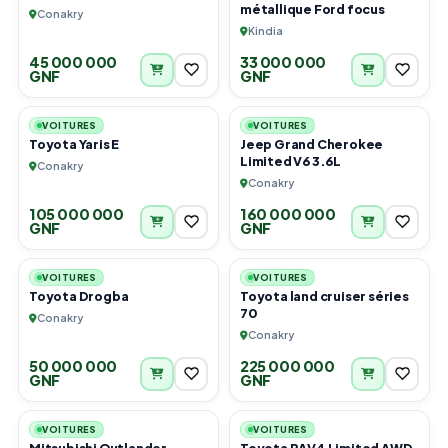
métallique Ford focus
Conakry
Kindia
45 000 000
33 000 000
GNF
GNF
3
4
VOITURES
VOITURES
Toyota Yaris E
Jeep Grand Cherokee
Limited V6 3.6L
Conakry
Conakry
105 000 000
160 000 000
GNF
GNF
3
3
VOITURES
VOITURES
Toyota Drogba
Toyota land cruiser séries
70
Conakry
Conakry
50 000 000
225 000 000
GNF
GNF
6
6
VOITURES
VOITURES
Mitsubishi Outlander
Toyota RAV4 Limited AWD