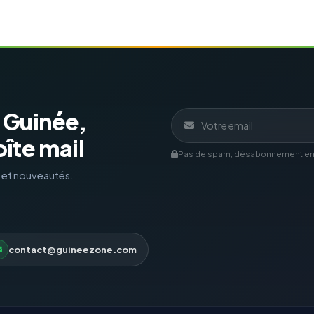
a Guinée,
îte mail
Pas de spam, désabonnement en 1
s et nouveautés.
contact@guineezone.com