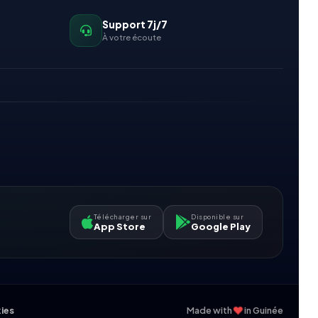
Support 7j/7
À votre écoute
Télécharger sur
Disponible sur
App Store
Google Play
❤
kies
Made with
in Guinée