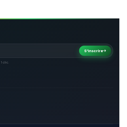
S'inscrire
 clic.