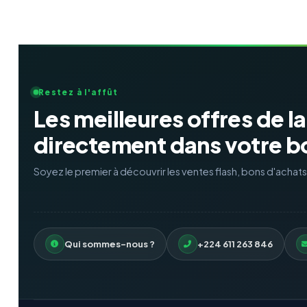
Restez à l'affût
Les meilleures offres de l
directement dans votre bo
Soyez le premier à découvrir les ventes flash, bons d'achat
Qui sommes-nous ?
+224 611 263 846