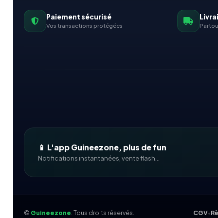
Paiement sécurisé
Livra
Vos transactions protégées
Partou
📱 L'app Guineezone, plus de fun
Notifications instantanées, vente flash...
©
Guineezone
. Tous droits réservés.
CGV
•
Rè