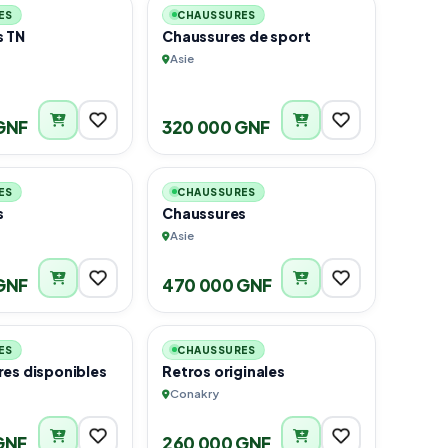
ES
CHAUSSURES
s TN
Chaussures de sport
Asie
GNF
320 000 GNF
2
3
ES
CHAUSSURES
s
Chaussures
Asie
GNF
470 000 GNF
5
6
ES
CHAUSSURES
res disponibles
Retros originales
Conakry
GNF
260 000 GNF