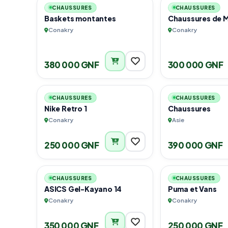
CHAUSSURES
CHAUSSURES
Baskets montantes
Chaussures de 
Conakry
Conakry
380 000 GNF
300 000 GNF
4
CHAUSSURES
CHAUSSURES
Nike Retro 1
Chaussures
Conakry
Asie
250 000 GNF
390 000 GNF
1
CHAUSSURES
CHAUSSURES
ASICS Gel-Kayano 14
Puma et Vans
Conakry
Conakry
350 000 GNF
250 000 GNF