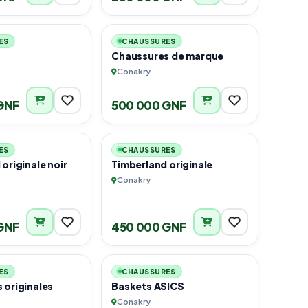
4
2
ES
CHAUSSURES
Chaussures de marque
Conakry
GNF
500 000 GNF
1
1
ES
CHAUSSURES
originale noir
Timberland originale
Conakry
GNF
450 000 GNF
4
6
ES
CHAUSSURES
 originales
Baskets ASICS
Conakry