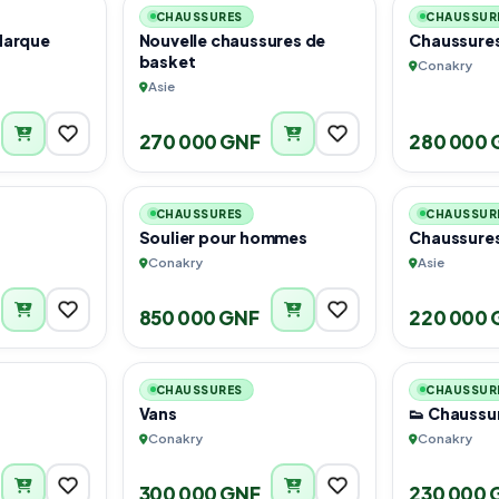
CHAUSSURES
CHAUSSUR
Marque
Nouvelle chaussures de
Chaussure
basket
Conakry
Asie
270 000 GNF
280 000 
2
6
CHAUSSURES
CHAUSSUR
Soulier pour hommes
Chaussure
Conakry
Asie
850 000 GNF
220 000 
2
2
CHAUSSURES
CHAUSSUR
Vans
👟 Chaussu
Conakry
Conakry
300 000 GNF
230 000 