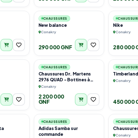
3
2
CHAUSSURES
CHAUSSUR
New balance
Nike
Conakry
Conakry
290 000 GNF
280 000 
3
6
CHAUSSURES
CHAUSSUR
Chaussures Dr. Martens
Timberland 
2976 QUAD - Bottines à
Conakry
plateau - black/natural
Conakry
taille 44 à 45
2 200 000
GNF
450 000 
5
3
CHAUSSURES
CHAUSSUR
ta
Adidas Samba sur
Chaussures
commande
Conakry