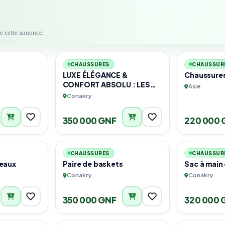
de cette annonce.
2
1
CHAUSSURES
CHAUSSUR
LUXE ÉLÉGANCE &
Chaussure
CONFORT ABSOLU : LES
Asie
SANDALES DE LUXE
Conakry
AETERNA
350 000 GNF
220 000 
3
3
CHAUSSURES
CHAUSSUR
reaux
Paire de baskets
Sac à main
Conakry
Conakry
350 000 GNF
320 000 
6
3