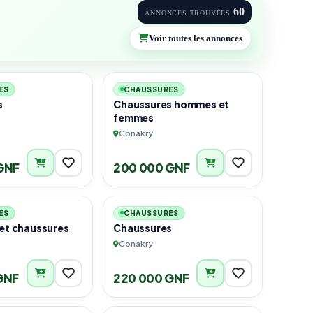
60
ANNONCES TROUVÉES
Voir toutes les annonces
3
3
ES
CHAUSSURES
s
Chaussures hommes et
femmes
Conakry
GNF
200 000 GNF
2
3
ES
CHAUSSURES
 et chaussures
Chaussures
Conakry
GNF
220 000 GNF
3
3