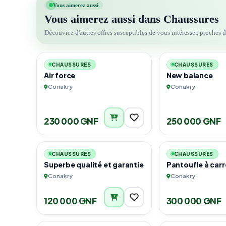
Vous aimerez aussi
Vous aimerez aussi dans Chaussures
Découvrez d'autres offres susceptibles de vous intéresser, proches 
2
CHAUSSURES
CHAUSSURES
Air force
New balance
Conakry
Conakry
230 000 GNF
250 000 GNF
4
CHAUSSURES
CHAUSSURES
Superbe qualité et garantie
Pantoufle à car
Conakry
Conakry
120 000 GNF
300 000 GNF
2