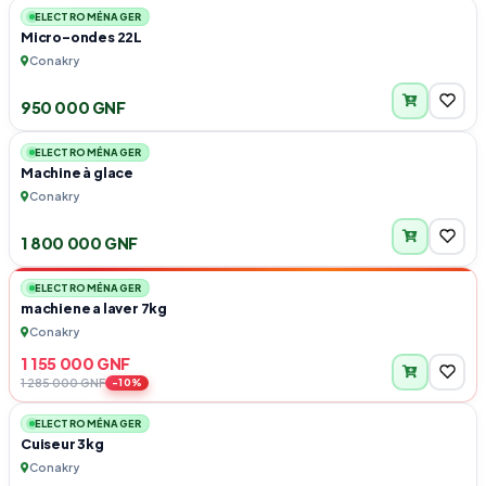
ELECTROMÉNAGER
Micro-ondes 22L
Conakry
950 000 GNF
1
ELECTROMÉNAGER
Machine à glace
Conakry
-10%
1 800 000 GNF
1
VENTE FLASH
ELECTROMÉNAGER
machiene a laver 7kg
Conakry
1 155 000 GNF
1 285 000 GNF
1
-10%
ELECTROMÉNAGER
Cuiseur 3kg
Conakry