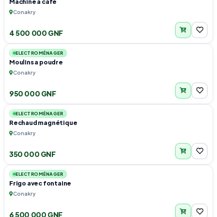
Machine à café
Conakry
4 500 000 GNF
1
ELECTROMÉNAGER
Moulins a poudre
Conakry
950 000 GNF
1
ELECTROMÉNAGER
Rechaud magnétique
Conakry
350 000 GNF
1
ELECTROMÉNAGER
Frigo avec fontaine
Conakry
6 500 000 GNF
1