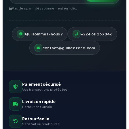
Pas de spam, désabonnement en 1 clic.
Qui sommes-nous ?
+224 611 263 846
contact@guineezone.com
Paiement sécurisé
Vos transactions protégées
Livraison rapide
Partout en Guinée
Retour facile
Satisfait ou remboursé