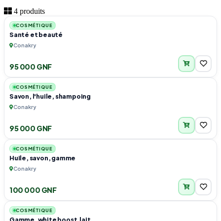
3
4 produits
COSMÉTIQUE
Santé et beauté
Conakry
95 000 GNF
3
COSMÉTIQUE
Savon, l'huile, shampoing
Conakry
95 000 GNF
6
COSMÉTIQUE
Huile, savon, gamme
Conakry
100 000 GNF
4
COSMÉTIQUE
Gamme, white boost,lait