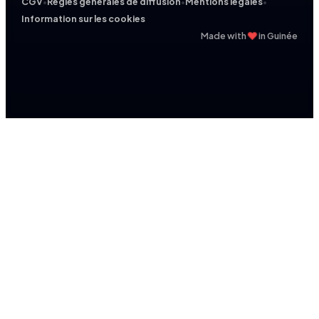
CGV
•
Règles générales de diffusion
•
Mentions légales
•
Information sur les cookies
❤
Made with
in Guinée