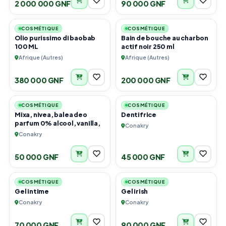
2 000 000 GNF
90 000 GNF
3
2
COSMÉTIQUE
COSMÉTIQUE
Olio purissimo di baobab
Bain de bouche au charbon
100 ML
actif noir 250 ml
Afrique (Autres)
Afrique (Autres)
380 000 GNF
200 000 GNF
6
3
COSMÉTIQUE
COSMÉTIQUE
Mixa, nivea, balea deo
Dentifrice
parfum 0% alcool, vanilla,
Conakry
Conakry
50 000 GNF
45 000 GNF
6
2
COSMÉTIQUE
COSMÉTIQUE
Gel intime
Gel irish
Conakry
Conakry
70 000 GNF
90 000 GNF