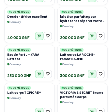
5
4
COSMÉTIQUE
COSMÉTIQUE
Des dentifrice excellent
la lotion parfaite pour
hydrater et réparer votre
Conakry
peau en profondeur.
Conakry
Idéale pour toute la
famille.
40 000 GNF
200 000 GNF
2
1
COSMÉTIQUE
COSMÉTIQUE
Eau de Parfum YARA
Lait corps LA ROCHE-
Lattafa
POSAY BAUME
Conakry
Conakry
250 000 GNF
300 000 GNF
1
2
COSMÉTIQUE
COSMÉTIQUE
Lait corps TOPICREM
VICTORIA'S SECRET Brume
parfumée corps
Conakry
Conakry