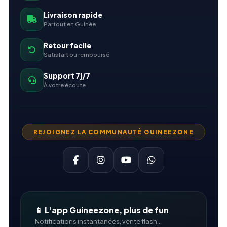
Livraison rapide
Partout en Guinée
Retour facile
Satisfait ou remboursé
Support 7j/7
À votre écoute
REJOIGNEZ LA COMMUNAUTÉ GUINEEZONE
📱 L'app Guineezone, plus de fun
Notifications instantanées, vente flash...