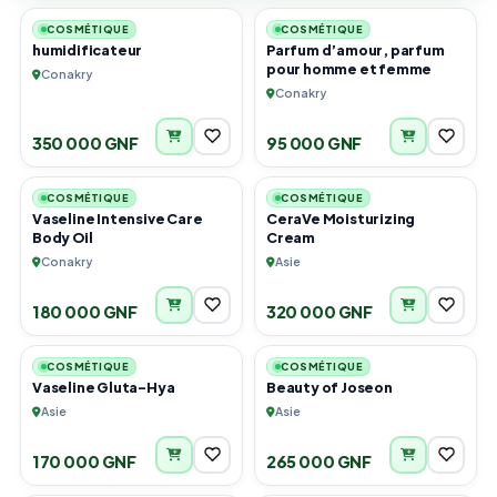
COSMÉTIQUE
COSMÉTIQUE
humidificateur
Parfum d’amour, parfum
pour homme et femme
Conakry
Conakry
350 000 GNF
95 000 GNF
1
2
COSMÉTIQUE
COSMÉTIQUE
Vaseline Intensive Care
CeraVe Moisturizing
Body Oil
Cream
Conakry
Asie
180 000 GNF
320 000 GNF
4
3
COSMÉTIQUE
COSMÉTIQUE
Vaseline Gluta-Hya
Beauty of Joseon
Asie
Asie
170 000 GNF
265 000 GNF
3
5