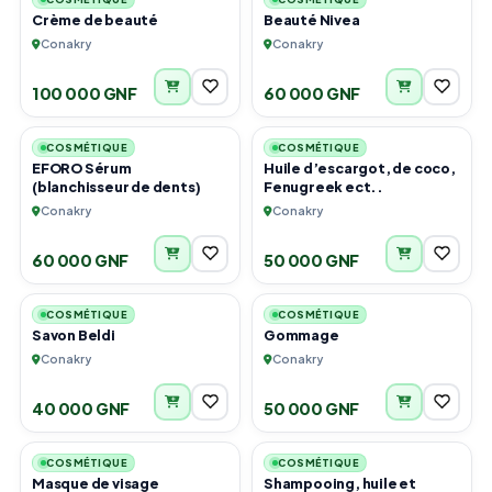
Crème de beauté
Beauté Nivea
Conakry
Conakry
100 000 GNF
60 000 GNF
5
4
COSMÉTIQUE
COSMÉTIQUE
EFORO Sérum
Huile d’escargot, de coco,
(blanchisseur de dents)
Fenugreek ect..
Conakry
Conakry
60 000 GNF
50 000 GNF
4
3
COSMÉTIQUE
COSMÉTIQUE
Savon Beldi
Gommage
Conakry
Conakry
40 000 GNF
50 000 GNF
2
3
COSMÉTIQUE
COSMÉTIQUE
Masque de visage
Shampooing, huile et