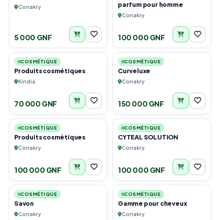
parfum pour homme
Conakry
Conakry
5 000 GNF
100 000 GNF
3
3
COSMÉTIQUE
COSMÉTIQUE
Produits cosmétiques
Curveluxe
Kindia
Conakry
70 000 GNF
150 000 GNF
6
1
COSMÉTIQUE
COSMÉTIQUE
Produits cosmétiques
CYTEAL SOLUTION
Conakry
Conakry
100 000 GNF
100 000 GNF
1
1
COSMÉTIQUE
COSMÉTIQUE
Savon
Gamme pour cheveux
Conakry
Conakry