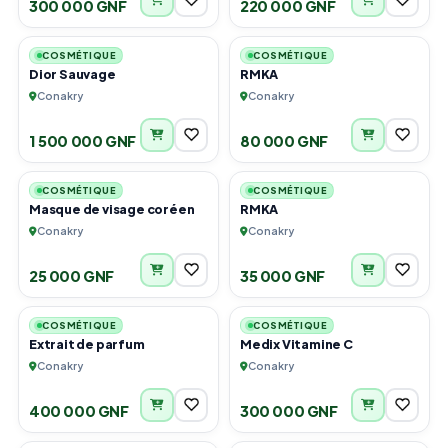
300 000 GNF
220 000 GNF
1
1
COSMÉTIQUE
COSMÉTIQUE
Dior Sauvage
RMKA
Conakry
Conakry
1 500 000 GNF
80 000 GNF
6
6
COSMÉTIQUE
COSMÉTIQUE
Masque de visage coréen
RMKA
Conakry
Conakry
25 000 GNF
35 000 GNF
4
2
COSMÉTIQUE
COSMÉTIQUE
Extrait de parfum
Medix Vitamine C
Conakry
Conakry
400 000 GNF
300 000 GNF
3
6