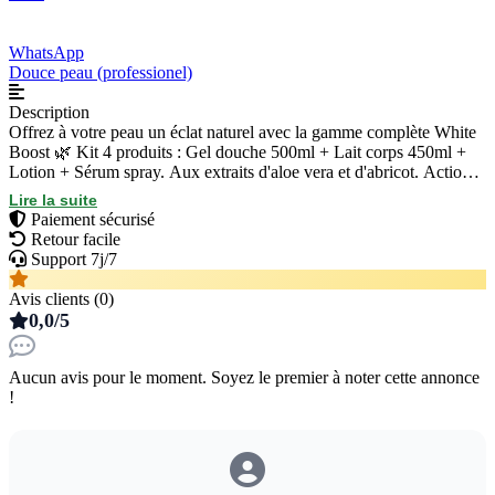
WhatsApp
Douce peau (professionel)
Description
Offrez à votre peau un éclat naturel avec la gamme complète White
Boost 🌿 Kit 4 produits : Gel douche 500ml + Lait corps 450ml +
Lotion + Sérum spray. Aux extraits d'aloe vera et d'abricot. Action
rapide et visible ! 💫 Prix :95000 GNF — Livraison Conakry
Lire la suite
disponible 📦* WhatsApp :+224660665079
Paiement sécurisé
Retour facile
Support 7j/7
Avis clients (0)
0,0/5
Aucun avis pour le moment. Soyez le premier à noter cette annonce
!