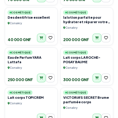
5
4
COSMÉTIQUE
COSMÉTIQUE
Des dentifrice excellent
la lotion parfaite pour
hydrater et réparer votre
Conakry
peau en profondeur.
Conakry
Idéale pour toute la
famille.
40 000 GNF
200 000 GNF
2
1
COSMÉTIQUE
COSMÉTIQUE
Eau de Parfum YARA
Lait corps LA ROCHE-
Lattafa
POSAY BAUME
Conakry
Conakry
250 000 GNF
300 000 GNF
1
2
COSMÉTIQUE
COSMÉTIQUE
Lait corps TOPICREM
VICTORIA'S SECRET Brume
parfumée corps
Conakry
Conakry