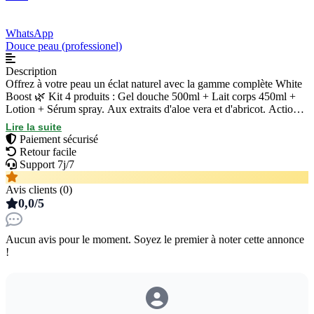
WhatsApp
Douce peau (professionel)
Description
Offrez à votre peau un éclat naturel avec la gamme complète White
Boost 🌿 Kit 4 produits : Gel douche 500ml + Lait corps 450ml +
Lotion + Sérum spray. Aux extraits d'aloe vera et d'abricot. Action
rapide et visible ! 💫 Prix :95000 GNF — Livraison Conakry
Lire la suite
disponible 📦* WhatsApp :+224660665079
Paiement sécurisé
Retour facile
Support 7j/7
Avis clients (0)
0,0/5
Aucun avis pour le moment. Soyez le premier à noter cette annonce
!