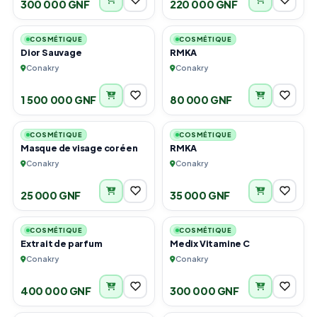
300 000 GNF
220 000 GNF
1
1
COSMÉTIQUE
COSMÉTIQUE
Dior Sauvage
RMKA
Conakry
Conakry
1 500 000 GNF
80 000 GNF
6
6
COSMÉTIQUE
COSMÉTIQUE
Masque de visage coréen
RMKA
Conakry
Conakry
25 000 GNF
35 000 GNF
4
2
COSMÉTIQUE
COSMÉTIQUE
Extrait de parfum
Medix Vitamine C
Conakry
Conakry
400 000 GNF
300 000 GNF
3
6