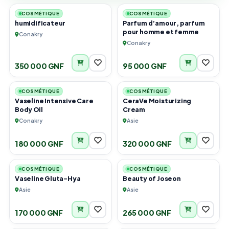
COSMÉTIQUE
COSMÉTIQUE
humidificateur
Parfum d’amour, parfum
pour homme et femme
Conakry
Conakry
350 000 GNF
95 000 GNF
1
2
COSMÉTIQUE
COSMÉTIQUE
Vaseline Intensive Care
CeraVe Moisturizing
Body Oil
Cream
Conakry
Asie
180 000 GNF
320 000 GNF
4
3
COSMÉTIQUE
COSMÉTIQUE
Vaseline Gluta-Hya
Beauty of Joseon
Asie
Asie
170 000 GNF
265 000 GNF
3
5