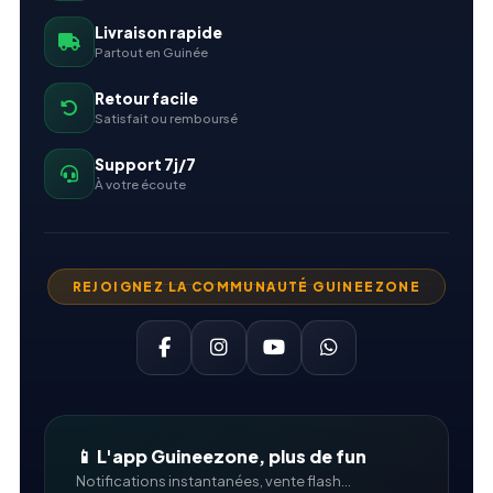
Livraison rapide
Partout en Guinée
Retour facile
Satisfait ou remboursé
Support 7j/7
À votre écoute
REJOIGNEZ LA COMMUNAUTÉ GUINEEZONE
📱 L'app Guineezone, plus de fun
Notifications instantanées, vente flash...