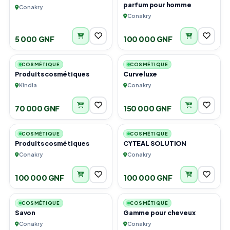
parfum pour homme
Conakry
Conakry
5 000 GNF
100 000 GNF
3
3
COSMÉTIQUE
COSMÉTIQUE
Produits cosmétiques
Curveluxe
Kindia
Conakry
70 000 GNF
150 000 GNF
6
1
COSMÉTIQUE
COSMÉTIQUE
Produits cosmétiques
CYTEAL SOLUTION
Conakry
Conakry
100 000 GNF
100 000 GNF
1
1
COSMÉTIQUE
COSMÉTIQUE
Savon
Gamme pour cheveux
Conakry
Conakry