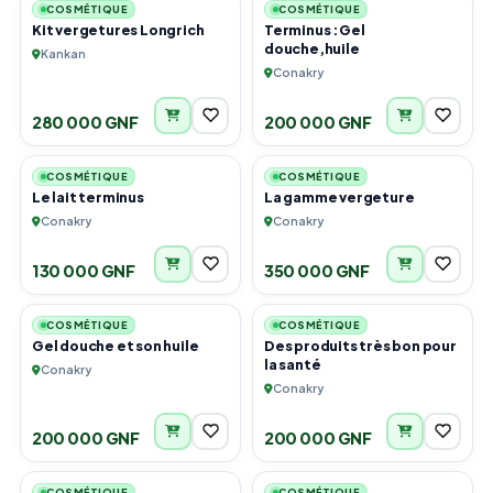
COSMÉTIQUE
COSMÉTIQUE
Kit vergetures Longrich
Terminus :Gel
douche,huile
Kankan
Conakry
280 000 GNF
200 000 GNF
1
1
COSMÉTIQUE
COSMÉTIQUE
Le lait terminus
La gamme vergeture
Conakry
Conakry
130 000 GNF
350 000 GNF
2
4
COSMÉTIQUE
COSMÉTIQUE
Gel douche et son huile
Des produits très bon pour
la santé
Conakry
Conakry
200 000 GNF
200 000 GNF
2
3
COSMÉTIQUE
COSMÉTIQUE