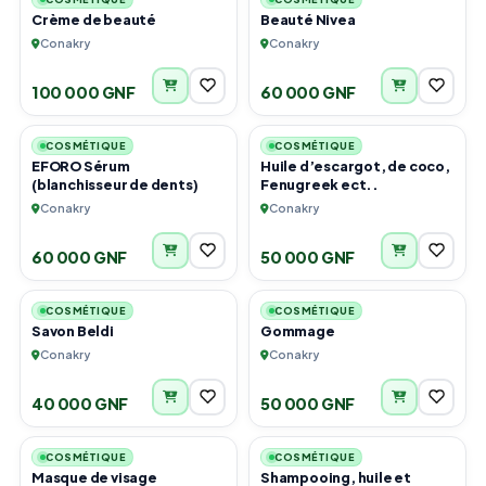
Crème de beauté
Beauté Nivea
Conakry
Conakry
100 000 GNF
60 000 GNF
5
4
COSMÉTIQUE
COSMÉTIQUE
EFORO Sérum
Huile d’escargot, de coco,
(blanchisseur de dents)
Fenugreek ect..
Conakry
Conakry
60 000 GNF
50 000 GNF
4
3
COSMÉTIQUE
COSMÉTIQUE
Savon Beldi
Gommage
Conakry
Conakry
40 000 GNF
50 000 GNF
2
3
COSMÉTIQUE
COSMÉTIQUE
Masque de visage
Shampooing, huile et