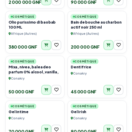
2 000 000 GNF
90 000 GNF
3
2
COSMÉTIQUE
COSMÉTIQUE
Olio purissimo di baobab
Bain de bouche au charbon
100 ML
actif noir 250 ml
Afrique (Autres)
Afrique (Autres)
380 000 GNF
200 000 GNF
6
3
COSMÉTIQUE
COSMÉTIQUE
Mixa, nivea, balea deo
Dentifrice
parfum 0% alcool, vanilla,
Conakry
Conakry
50 000 GNF
45 000 GNF
6
2
COSMÉTIQUE
COSMÉTIQUE
Gel intime
Gel irish
Conakry
Conakry
70 000 GNF
90 000 GNF