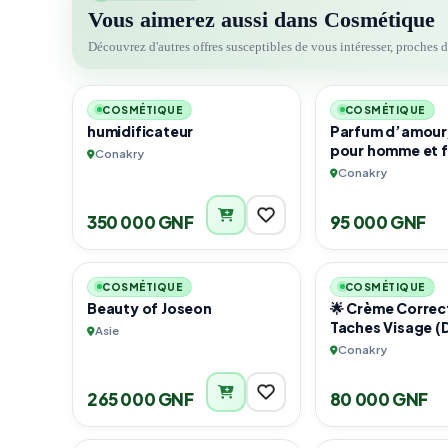
Vous aimerez aussi dans Cosmétique
Découvrez d'autres offres susceptibles de vous intéresser, proches 
3
COSMÉTIQUE
COSMÉTIQUE
humidificateur
Parfum d’amour
pour homme et
Conakry
Conakry
350 000 GNF
95 000 GNF
3
COSMÉTIQUE
COSMÉTIQUE
Beauty of Joseon
​🌟 Crème Correc
Taches Visage (
Asie
Corrector Crea
Conakry
265 000 GNF
80 000 GNF
3