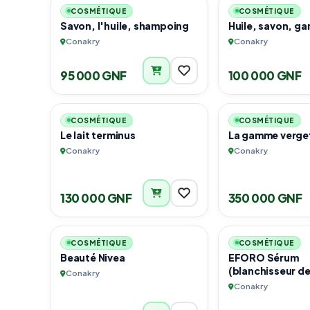
COSMÉTIQUE
COSMÉTIQUE
Savon, l'huile, shampoing
Huile, savon, g
Conakry
Conakry
95 000 GNF
100 000 GNF
1
COSMÉTIQUE
COSMÉTIQUE
Le lait terminus
La gamme verge
Conakry
Conakry
130 000 GNF
350 000 GNF
3
COSMÉTIQUE
COSMÉTIQUE
Beauté Nivea
EFORO Sérum
(blanchisseur de
Conakry
Conakry