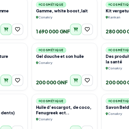
COSMÉTIQUE
COSMÉTIQ
amme
Gamme, white boost,lait
Kit vergetu
Conakry
Kankan
1 690 000 GNF
280 000 
1
2
COSMÉTIQUE
COSMÉTIQ
ture
Gel douche et son huile
Des produi
la santé
Conakry
Conakry
200 000 GNF
200 000 
5
4
COSMÉTIQUE
COSMÉTIQ
Huile d’escargot, de coco,
Savon Beld
 dents)
Fenugreek ect..
Conakry
Conakry