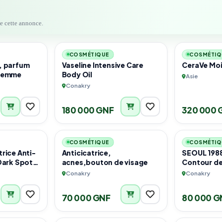
de cette annonce.
5
1
COSMÉTIQUE
COSMÉTIQ
, parfum
Vaseline Intensive Care
CeraVe Moi
 femme
Body Oil
Asie
Conakry
180 000 GNF
320 000 
3
5
COSMÉTIQUE
COSMÉTIQ
trice Anti-
Anticicatrice,
SEOUL 198
Dark Spot
acnes,bouton de visage
Contour de
m)
Liposome 4
Conakry
Conakry
Fermenté
70 000 GNF
80 000 G
6
4