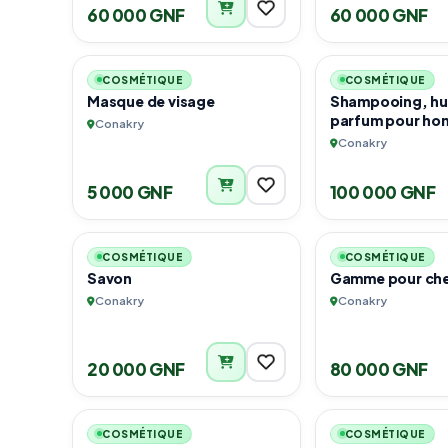
60 000 GNF
60 000 GNF
2
COSMÉTIQUE
COSMÉTIQUE
Masque de visage
Shampooing, hui
parfum pour h
Conakry
Conakry
5 000 GNF
100 000 GNF
1
COSMÉTIQUE
COSMÉTIQUE
Savon
Gamme pour ch
Conakry
Conakry
20 000 GNF
80 000 GNF
6
URGENT
COSMÉTIQUE
COSMÉTIQUE