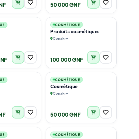
NF
50 000 GNF
3
6
UE
COSMÉTIQUE
Produits cosmétiques
Conakry
GNF
100 000 GNF
1
6
UE
COSMÉTIQUE
Cosmétique
Conakry
NF
50 000 GNF
3
2
UE
COSMÉTIQUE