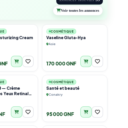
ANNONCES TROUVÉES
Voir toutes les annonces
2
4
UE
COSMÉTIQUE
sturizing Cream
Vaseline Gluta-Hya
Asie
GNF
170 000 GNF
4
3
UE
COSMÉTIQUE
8 — Crème
Santé et beauté
s Yeux Retinal
Conakry
% & Haricot
NF
95 000 GNF
2
2