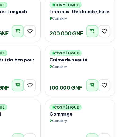
UE
COSMÉTIQUE
res Longrich
Terminus :Gel douche,huile
Conakry
GNF
200 000 GNF
4
2
UE
COSMÉTIQUE
ts très bon pour
Crème de beauté
Conakry
GNF
100 000 GNF
4
3
UE
COSMÉTIQUE
i
Gommage
Conakry