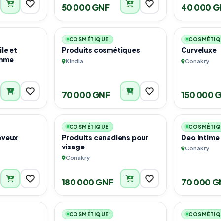
50 000 GNF
40 000 G
3
3
COSMÉTIQUE
COSMÉTIQ
le et
Produits cosmétiques
Curveluxe
omme
Kindia
Conakry
70 000 GNF
150 000 
1
3
COSMÉTIQUE
COSMÉTIQ
eveux
Produits canadiens pour
Deo intime
visage
Conakry
Conakry
180 000 GNF
70 000 G
3
6
COSMÉTIQUE
COSMÉTIQ