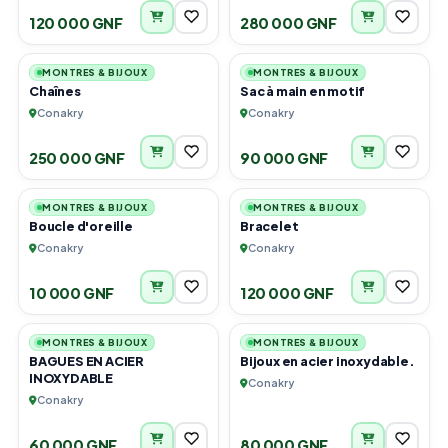
120 000 GNF
280 000 GNF
6
2
MONTRES & BIJOUX
MONTRES & BIJOUX
Chaînes
Sac à main en motif
Conakry
Conakry
250 000 GNF
90 000 GNF
3
3
MONTRES & BIJOUX
MONTRES & BIJOUX
Boucle d'oreille
Bracelet
Conakry
Conakry
10 000 GNF
120 000 GNF
4
6
MONTRES & BIJOUX
MONTRES & BIJOUX
BAGUES EN ACIER
Bijoux en acier inoxydable.
INOXYDABLE
Conakry
Conakry
60 000 GNF
80 000 GNF