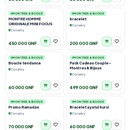
5
6
MONTRES & BIJOUX
MONTRES & BIJOUX
MONTRE HOMME
bracelet
ORIGINALE MINI FOCUS
Conakry
Conakry
450 000 GNF
200 000 GNF
1
4
MONTRES & BIJOUX
MONTRES & BIJOUX
Boucle tendance
Pack Cadeau Couple -
Montres & Bijoux
Conakry
Conakry
60 000 GNF
499 000 GNF
2
1
MONTRES & BIJOUX
MONTRES & BIJOUX
Promo Ramadan
Bracelet ayatul kursi
Conakry
Conakry
70 000 GNF
60 000 GNF
6
6