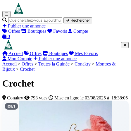
Rechercher
Publier une annonce
Offres
Boutiques
Favoris
Compte
0
Accueil
Offres
Boutiques
Mes Favoris
Mon Compte
Publier une annonce
Accueil
>
Offres
>
Toutes la Guinée
>
Conakry
>
Montres &
Bijoux
>
Crochet
Crochet
Conakry
793 vues
Mise en ligne le 03/08/2025 à 18:38:05
1
/
1