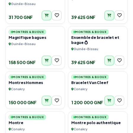
Guinée-Bissau
31 700 GNF
39 625 GNF
1
1
MONTRES & BIJOUX
MONTRES & BIJOUX
Magnifique bagues
Ensemble de bracelet et
bague 💍
Guinée-Bissau
Guinée-Bissau
158 500 GNF
39 625 GNF
5
5
MONTRES & BIJOUX
MONTRES & BIJOUX
Montres Hommes
Bracelet Van Cleef
Conakry
Conakry
150 000 GNF
1 200 000 GNF
2
1
MONTRES & BIJOUX
MONTRES & BIJOUX
Montre
Montre polo authentique
Conakry
Conakry