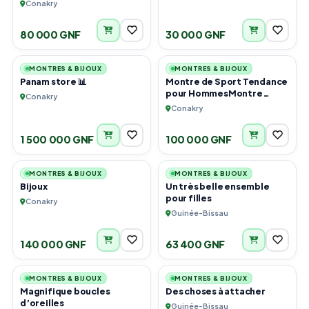
Conakry
80 000 GNF
30 000 GNF
6
4
MONTRES & BIJOUX
MONTRES & BIJOUX
Panam store 📊
Montre de Sport Tendance
pour HommesMontre
Conakry
Electronique Numerique
Conakry
Etanche à LED en Caoutc
1 500 000 GNF
100 000 GNF
5
1
MONTRES & BIJOUX
MONTRES & BIJOUX
Bijoux
Un très belle ensemble
pour filles
Conakry
Guinée-Bissau
140 000 GNF
63 400 GNF
1
1
MONTRES & BIJOUX
MONTRES & BIJOUX
Magnifique boucles
Des choses à attacher
d’oreilles
Guinée-Bissau