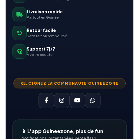
Livraison rapide
Partout en Guinée
Retour facile
Satisfait ou remboursé
Support 7j/7
À votre écoute
REJOIGNEZ LA COMMUNAUTÉ GUINEEZONE
📱 L'app Guineezone, plus de fun
Notifications instantanées, vente flash...