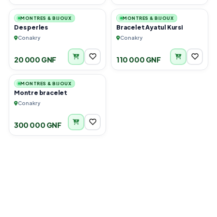
MONTRES & BIJOUX
MONTRES & BIJOUX
Des perles
Bracelet Ayatul Kursi
Conakry
Conakry
20 000 GNF
110 000 GNF
6
MONTRES & BIJOUX
Montre bracelet
Conakry
300 000 GNF