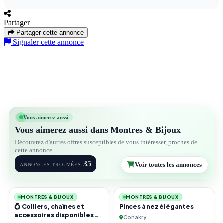
Partager
Partager cette annonce
Signaler cette annonce
Vous aimerez aussi
Vous aimerez aussi dans Montres & Bijoux
Découvrez d'autres offres susceptibles de vous intéresser, proches de
cette annonce.
35
Voir toutes les annonces
ANNONCES TROUVÉES
3
3
MONTRES & BIJOUX
MONTRES & BIJOUX
💍 Colliers, chaînes et
Pinces à nez élégantes
accessoires disponibles 💰
Conakry
Prix selon le modèle