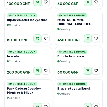
100 000 GNF
60 000 GNF
6
5
MONTRES & BIJOUX
MONTRES & BIJOUX
Bijoux en acier inoxydable.
MONTRE HOMME
ORIGINALE MINI FOCUS
Conakry
Conakry
80 000 GNF
450 000 GNF
6
1
MONTRES & BIJOUX
MONTRES & BIJOUX
bracelet
Boucle tendance
Conakry
Conakry
200 000 GNF
60 000 GNF
4
1
MONTRES & BIJOUX
MONTRES & BIJOUX
Pack Cadeau Couple -
Bracelet ayatul kursi
Montres & Bijoux
Conakry
Conakry