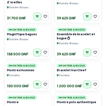
d’oreilles
Guinée-Bissau
Guinée-Bissau
31 700 GNF
39 625 GNF
1
1
MONTRES & BIJOUX
MONTRES & BIJOUX
Magnifique bagues
Ensemble de bracelet et
bague 💍
Guinée-Bissau
Guinée-Bissau
158 500 GNF
39 625 GNF
5
5
MONTRES & BIJOUX
MONTRES & BIJOUX
Montres Hommes
Bracelet Van Cleef
Conakry
Conakry
150 000 GNF
1 200 000 GNF
2
1
MONTRES & BIJOUX
MONTRES & BIJOUX
Montre
Montre polo authentique