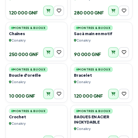
120 000 GNF
280 000 GNF
6
2
MONTRES & BIJOUX
MONTRES & BIJOUX
Chaînes
Sac à main en motif
Conakry
Conakry
250 000 GNF
90 000 GNF
3
3
MONTRES & BIJOUX
MONTRES & BIJOUX
Boucle d'oreille
Bracelet
Conakry
Conakry
10 000 GNF
120 000 GNF
1
4
MONTRES & BIJOUX
MONTRES & BIJOUX
Crochet
BAGUES EN ACIER
INOXYDABLE
Conakry
Conakry