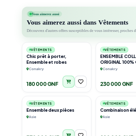
Vous aimerez aussi
Vous aimerez aussi dans Vêtements
Découvrez d'autres offres susceptibles de vous intéresser, proches 
6
VÊTEMENTS
VÊTEMENTS
Chic prêt à porter,
ENSEMBLE COL
Ensemble et robes
ORIGINAL 100%
Conakry
Conakry
180 000 GNF
230 000 GNF
3
VÊTEMENTS
VÊTEMENTS
Ensemble deux pièces
Combinaison él
Asie
Asie