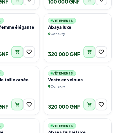
GNF
100 000 GNF
3
3
S
VÊTEMENTS
 femme élégante
Abaya luxe
Conakry
GNF
320 000 GNF
4
3
S
VÊTEMENTS
e taille ornée
Veste en velours
Conakry
GNF
320 000 GNF
3
2
S
VÊTEMENTS
aï
Abaya Dubaï Luxe