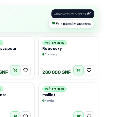
60
ANNONCES TROUVÉES
Voir toutes les annonces
1
1
S
VÊTEMENTS
ssus pour
Robe sexy
Conakry
GNF
280 000 GNF
4
3
S
VÊTEMENTS
ante
maillot
Kindia