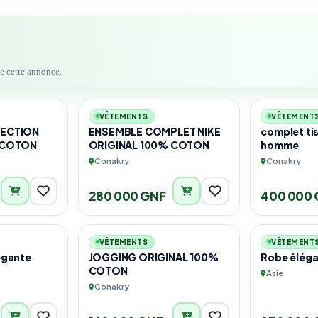
de cette annonce.
6
6
VÊTEMENTS
VÊTEMENT
LECTION
ENSEMBLE COMPLET NIKE
complet ti
 COTON
ORIGINAL 100% COTON
homme
Conakry
Conakry
280 000 GNF
400 000 
3
6
VÊTEMENTS
VÊTEMENT
égante
JOGGING ORIGINAL 100%
Robe élég
COTON
Asie
Conakry