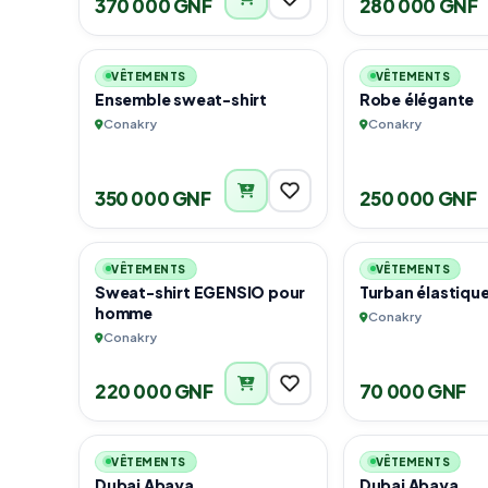
370 000 GNF
280 000 GNF
2
VÊTEMENTS
VÊTEMENTS
Ensemble sweat-shirt
Robe élégante
Conakry
Conakry
350 000 GNF
250 000 GNF
2
VÊTEMENTS
VÊTEMENTS
Sweat-shirt EGENSIO pour
Turban élastiq
homme
Conakry
Conakry
220 000 GNF
70 000 GNF
4
VÊTEMENTS
VÊTEMENTS
Dubai Abaya
Dubai Abaya