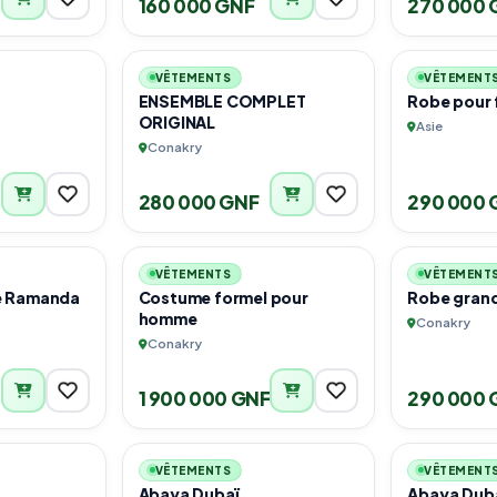
160 000 GNF
270 000 
3
2
VÊTEMENTS
VÊTEMENT
ENSEMBLE COMPLET
Robe pour
ORIGINAL
Asie
Conakry
280 000 GNF
290 000 
3
3
VÊTEMENTS
VÊTEMENT
ue Ramanda
Costume formel pour
Robe grand
homme
Conakry
Conakry
1 900 000 GNF
290 000 
2
3
VÊTEMENTS
VÊTEMENT
Abaya Dubaï
Abaya Dub