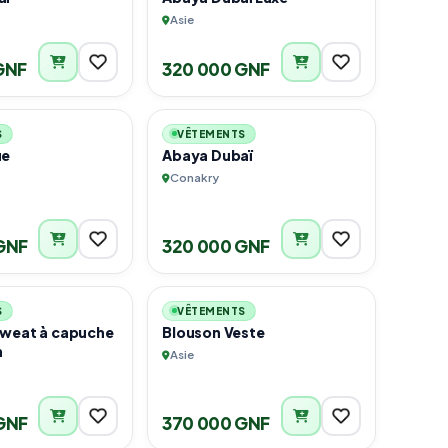
Asie
GNF
320 000 GNF
3
3
S
VÊTEMENTS
ue
Abaya Dubaï
Conakry
GNF
320 000 GNF
1
3
S
VÊTEMENTS
sweat à capuche
Blouson Veste
n
Asie
GNF
370 000 GNF
2
2