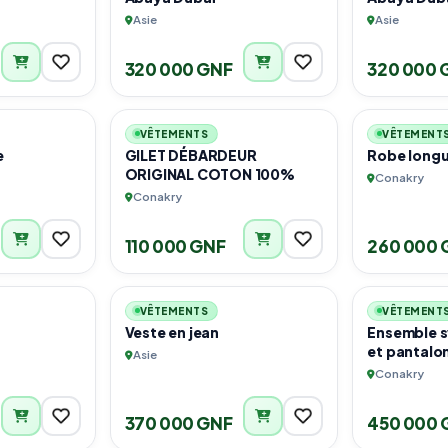
Asie
Asie
320 000 GNF
320 000 
2
4
VÊTEMENTS
VÊTEMENT
e
GILET DÉBARDEUR
Robe long
ORIGINAL COTON 100%
Conakry
Conakry
110 000 GNF
260 000 
2
2
VÊTEMENTS
VÊTEMENT
Veste en jean
Ensemble 
et pantalo
Asie
Conakry
370 000 GNF
450 000 
2
1