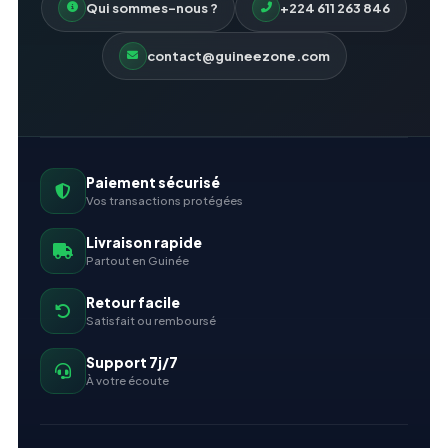
Qui sommes-nous ?
+224 611 263 846
contact@guineezone.com
Paiement sécurisé
Vos transactions protégées
Livraison rapide
Partout en Guinée
Retour facile
Satisfait ou remboursé
Support 7j/7
À votre écoute