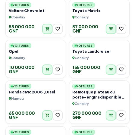
VOITURES
VOITURES
Voiture Chevrolet
Toyota Matrix
Conakry
Conakry
55 000 000
57 000 000
GNF
GNF
6
6
VOITURES
VOITURES
Opel
Toyota Landcruiser
Conakry
Conakry
10 000 000
155 000 000
GNF
GNF
4
4
VOITURES
VOITURES
Honda civic 2008 , Disel
Remorque plateau ou
porte-engins disponible à
Mamou
Conakry
Conakry
65 000 000
270 000 000
GNF
GNF
5
3
VOITURES
VOITURES