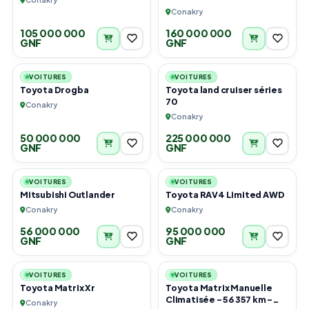
Conakry
105 000 000
160 000 000
GNF
GNF
3
3
VOITURES
VOITURES
Toyota Drogba
Toyota land cruiser séries
70
Conakry
Conakry
50 000 000
225 000 000
GNF
GNF
6
6
VOITURES
VOITURES
Mitsubishi Outlander
Toyota RAV4 Limited AWD
Conakry
Conakry
56 000 000
95 000 000
GNF
GNF
4
4
VOITURES
VOITURES
Toyota Matrix Xr
Toyota Matrix Manuelle
Climatisée – 56 357 km –
Conakry