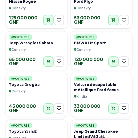
Nissan Rogue
Ford Figo
Conakry
Conakry
125 000 000
53 000 000
GNF
GNF
4
3
VOITURES
VOITURES
Jeep Wrangler Sahara
BMW X1 M Sport
Conakry
Conakry
85 000 000
120 000 000
GNF
GNF
6
4
VOITURES
VOITURES
Toyota Drogba
Voiture décapotable
métallique Ford focus
Conakry
Kindia
45 000 000
33 000 000
GNF
GNF
3
4
VOITURES
VOITURES
Toyota Yaris E
Jeep Grand Cherokee
Limited V6 3.6L
Conakry