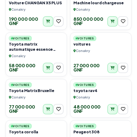
Voiture CHANGAN X5 PLUS
Machine lourd chargeuse
Conakry
Conakry
190 000 000
850 000 000
GNF
GNF
6
6
VOITURES
VOITURES
Toyota matrix
voitures
automatique essence
Conakry
climatisé
Conakry
58 000 000
27 000 000
GNF
GNF
6
6
VOITURES
VOITURES
Toyota Matrix Bruxelle
toyota rav4
Conakry
Conakry
77 000 000
48 000 000
GNF
GNF
2
3
VOITURES
VOITURES
Toyota corolla
Peugeot 308