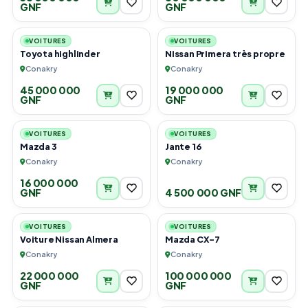
GNF
GNF
6
6
VOITURES
VOITURES
Toyota highlinder
Nissan Primera très propre
Conakry
Conakry
45 000 000
19 000 000
GNF
GNF
6
4
VOITURES
VOITURES
Mazda 3
Jante 16
Conakry
Conakry
16 000 000
GNF
4 500 000 GNF
6
6
VOITURES
VOITURES
Voiture Nissan Almera
Mazda CX-7
Conakry
Conakry
22 000 000
100 000 000
GNF
GNF
6
6