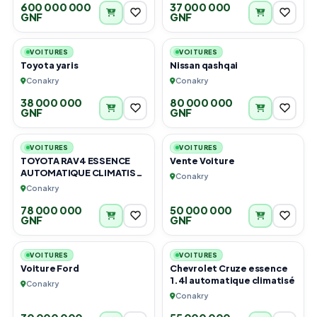
600 000 000
37 000 000
GNF
GNF
4
4
VOITURES
VOITURES
Toyota yaris
Nissan qashqai
Conakry
Conakry
38 000 000
80 000 000
GNF
GNF
6
6
VOITURES
VOITURES
TOYOTA RAV4 ESSENCE
Vente Voiture
AUTOMATIQUE CLIMATISÉE
Conakry
OCCASION GUINÉENNE EN
Conakry
TRÈS BON ÉTAT.
78 000 000
50 000 000
GNF
GNF
5
6
VOITURES
VOITURES
Voiture Ford
Chevrolet Cruze essence
1.4l automatique climatisé
Conakry
Conakry