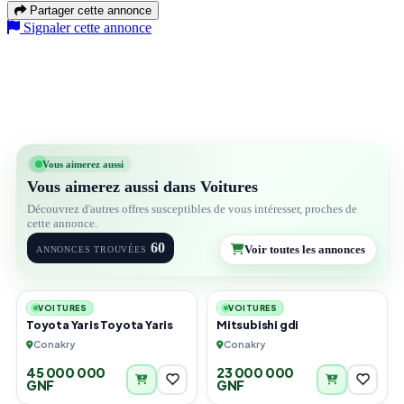
Partager cette annonce
Signaler cette annonce
Vous aimerez aussi
Vous aimerez aussi dans Voitures
Découvrez d'autres offres susceptibles de vous intéresser, proches de
cette annonce.
60
Voir toutes les annonces
ANNONCES TROUVÉES
3
4
VOITURES
VOITURES
Toyota Yaris Toyota Yaris
Mitsubishi gdi
Conakry
Conakry
45 000 000
23 000 000
GNF
GNF
4
2