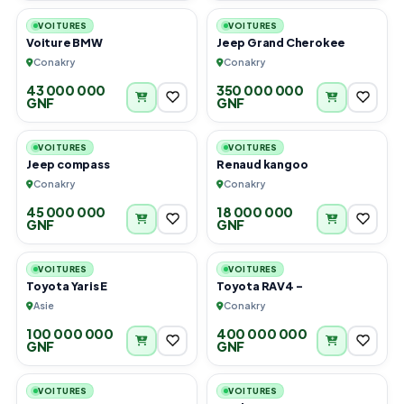
VOITURES
VOITURES
Voiture BMW
Jeep Grand Cherokee
Conakry
Conakry
43 000 000
350 000 000
GNF
GNF
4
5
VOITURES
VOITURES
Jeep compass
Renaud kangoo
Conakry
Conakry
45 000 000
18 000 000
GNF
GNF
4
6
VOITURES
VOITURES
Toyota Yaris E
Toyota RAV4 -
Asie
Conakry
100 000 000
400 000 000
GNF
GNF
6
3
VOITURES
VOITURES