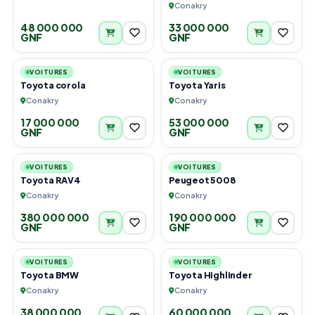
Très Bon État
Conakry
48 000 000
33 000 000
GNF
GNF
6
5
VOITURES
VOITURES
Toyota corola
Toyota Yaris
Conakry
Conakry
17 000 000
53 000 000
GNF
GNF
6
4
VOITURES
VOITURES
Toyota RAV4
Peugeot 5008
Conakry
Conakry
380 000 000
190 000 000
GNF
GNF
6
6
VOITURES
VOITURES
Toyota BMW
Toyota Highlinder
Conakry
Conakry
38 000 000
60 000 000