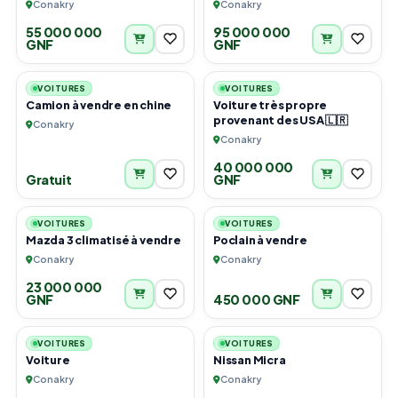
Conakry
Conakry
55 000 000
95 000 000
GNF
GNF
2
6
VOITURES
VOITURES
Camion à vendre en chine
Voiture très propre
provenant des USA 🇱🇷
Conakry
Conakry
40 000 000
Gratuit
GNF
4
5
VOITURES
VOITURES
Mazda 3 climatisé à vendre
Poclain à vendre
Conakry
Conakry
23 000 000
GNF
450 000 GNF
6
3
VOITURES
VOITURES
Voiture
Nissan Micra
Conakry
Conakry