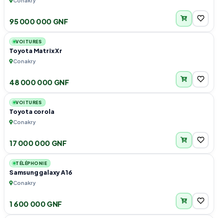
Conakry
95 000 000 GNF
4
VOITURES
Toyota Matrix Xr
Conakry
48 000 000 GNF
6
VOITURES
Toyota corola
Conakry
17 000 000 GNF
2
TÉLÉPHONIE
Samsung galaxy A16
Conakry
1 600 000 GNF
1