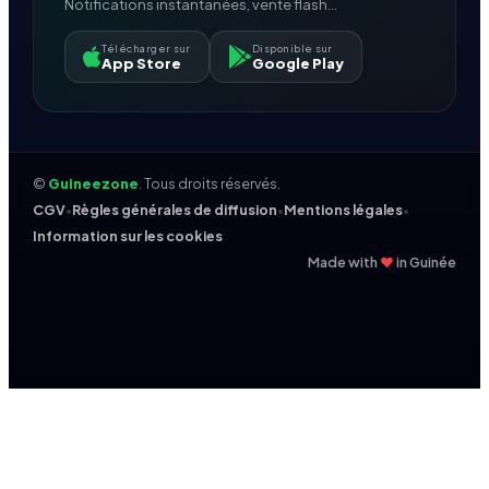
Notifications instantanées, vente flash...
Télécharger sur
Disponible sur
App Store
Google Play
©
Guineezone
. Tous droits réservés.
CGV
•
Règles générales de diffusion
•
Mentions légales
•
Information sur les cookies
❤
Made with
in Guinée