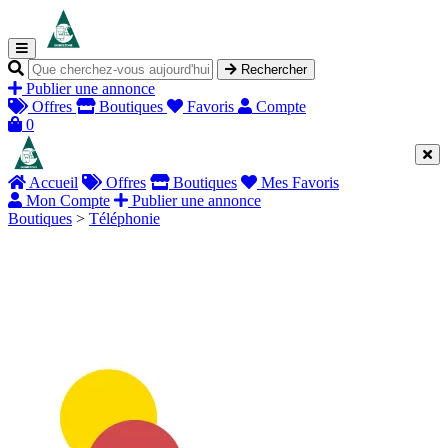
Rechercher
Publier une annonce
Offres
Boutiques
Favoris
Compte
0
Accueil
Offres
Boutiques
Mes Favoris
Mon Compte
Publier une annonce
Boutiques
>
Téléphonie