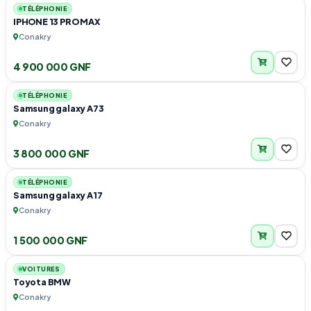
TÉLÉPHONIE
IPHONE 13 PRO MAX
Conakry
4 900 000 GNF
2
TÉLÉPHONIE
Samsung galaxy A73
Conakry
3 800 000 GNF
1
TÉLÉPHONIE
Samsung galaxy A17
Conakry
1 500 000 GNF
6
VOITURES
Toyota BMW
Conakry