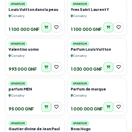
PARFUM
PARFUM
Louis Vuitton dans la peau
Yves Saint Laurent Y
Conakry
Conakry
1 100 000 GNF
1 100 000 GNF
1
1
PARFUM
PARFUM
Valentino uomo
Parfum Louis Vuitton
Conakry
Conakry
993 000 GNF
1 030 000 GNF
2
4
PARFUM
PARFUM
parfum MEN
Parfum de marque
Conakry
Conakry
95 000 GNF
1 000 000 GNF
1
1
PARFUM
PARFUM
Gautier divine de Jean Paul
Boss Hugo