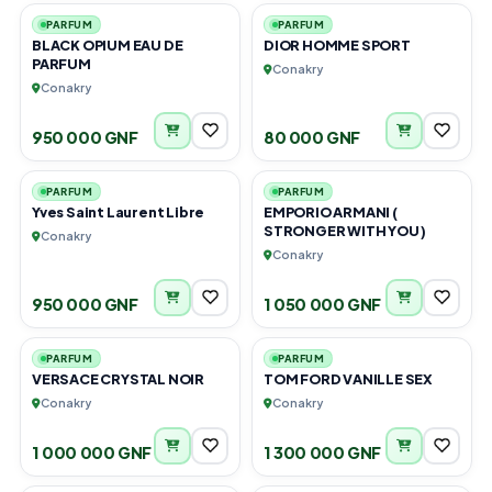
PARFUM
PARFUM
BLACK OPIUM EAU DE
DIOR HOMME SPORT
PARFUM
Conakry
Conakry
950 000 GNF
80 000 GNF
1
1
PARFUM
PARFUM
Yves Saint Laurent Libre
EMPORIO ARMANI (
STRONGER WITH YOU )
Conakry
Conakry
950 000 GNF
1 050 000 GNF
1
1
PARFUM
PARFUM
VERSACE CRYSTAL NOIR
TOM FORD VANILLE SEX
Conakry
Conakry
1 000 000 GNF
1 300 000 GNF
1
1