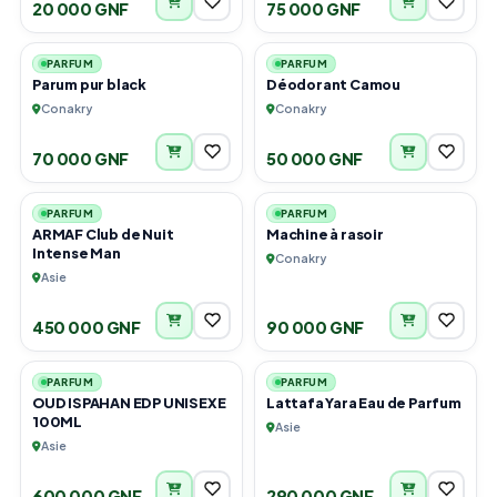
20 000 GNF
75 000 GNF
3
1
PARFUM
PARFUM
Parum pur black
Déodorant Camou
Conakry
Conakry
70 000 GNF
50 000 GNF
2
1
PARFUM
PARFUM
ARMAF Club de Nuit
Machine à rasoir
Intense Man
Conakry
Asie
450 000 GNF
90 000 GNF
3
2
PARFUM
PARFUM
OUD ISPAHAN EDP UNISEXE
Lattafa Yara Eau de Parfum
100ML
Asie
Asie
600 000 GNF
290 000 GNF