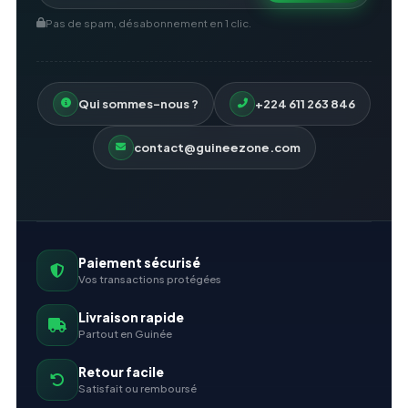
Pas de spam, désabonnement en 1 clic.
Qui sommes-nous ?
+224 611 263 846
contact@guineezone.com
Paiement sécurisé
Vos transactions protégées
Livraison rapide
Partout en Guinée
Retour facile
Satisfait ou remboursé