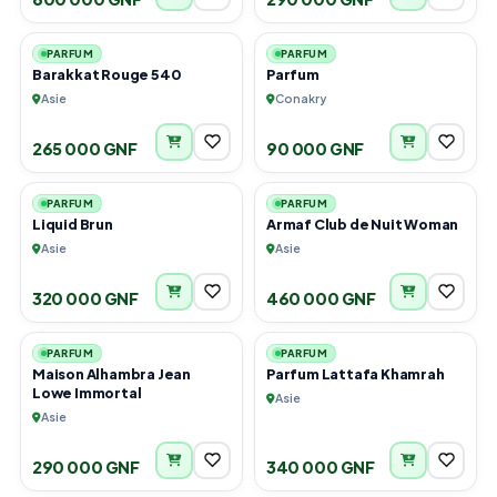
2
2
PARFUM
PARFUM
Barakkat Rouge 540
Parfum
Asie
Conakry
265 000 GNF
90 000 GNF
2
1
PARFUM
PARFUM
Liquid Brun
Armaf Club de Nuit Woman
Asie
Asie
320 000 GNF
460 000 GNF
1
2
PARFUM
PARFUM
Maison Alhambra Jean
Parfum Lattafa Khamrah
Lowe Immortal
Asie
Asie
290 000 GNF
340 000 GNF
1
1