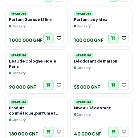
2
5
PARFUM
PARFUM
Parfum Gueuse 125ml
Parfum lady idea
Conakry
Conakry
1 000 000 GNF
100 000 GNF
2
6
PARFUM
PARFUM
Eeau de Cologne Fidele
Déodorant de maison
Paris
Conakry
Conakry
90 000 GNF
55 000 GNF
6
3
PARFUM
PARFUM
Produit
Niveau Déodorant
cosmétique,parfum et
Conakry
bain de bouches
Conakry
180 000 GNF
40 000 GNF
1