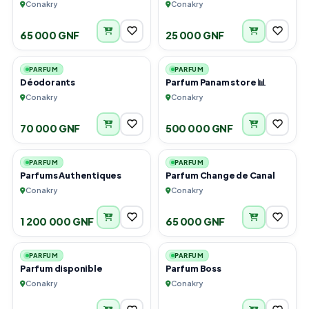
Conakry
Conakry
65 000 GNF
25 000 GNF
2
4
PARFUM
PARFUM
Déodorants
Parfum Panam store 📊
Conakry
Conakry
70 000 GNF
500 000 GNF
2
1
PARFUM
PARFUM
Parfums Authentiques
Parfum Change de Canal
Conakry
Conakry
1 200 000 GNF
65 000 GNF
3
2
PARFUM
PARFUM
Parfum disponible
Parfum Boss
Conakry
Conakry