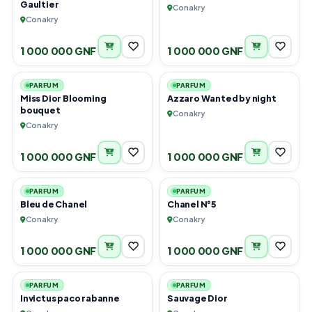
Gaultier
Conakry
Conakry
1 000 000 GNF
1 000 000 GNF
1
1
PARFUM
PARFUM
Miss Dior Blooming
Azzaro Wanted by night
bouquet
Conakry
Conakry
1 000 000 GNF
1 000 000 GNF
1
1
PARFUM
PARFUM
Bleu de Chanel
Chanel N°5
Conakry
Conakry
1 000 000 GNF
1 000 000 GNF
1
1
PARFUM
PARFUM
Invictus paco rabanne
Sauvage Dior