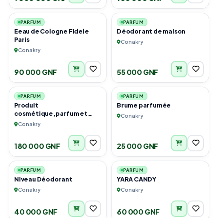
2
6
PARFUM
PARFUM
Eeau de Cologne Fidele
Déodorant de maison
Paris
Conakry
Conakry
90 000 GNF
55 000 GNF
6
4
PARFUM
PARFUM
Produit
Brume parfumée
cosmétique,parfum et
Conakry
bain de bouches
Conakry
180 000 GNF
25 000 GNF
3
1
PARFUM
PARFUM
Niveau Déodorant
YARA CANDY
Conakry
Conakry
40 000 GNF
60 000 GNF
2