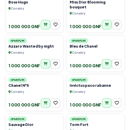
Boss Hugo
Miss Dior Blooming
bouquet
Conakry
Conakry
1 000 000 GNF
1 000 000 GNF
1
1
PARFUM
PARFUM
Azzaro Wanted by night
Bleu de Chanel
Conakry
Conakry
1 000 000 GNF
1 000 000 GNF
1
1
PARFUM
PARFUM
Chanel N°5
Invictus paco rabanne
Conakry
Conakry
1 000 000 GNF
1 000 000 GNF
1
1
PARFUM
PARFUM
Sauvage Dior
Torm Fort