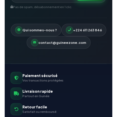
Pas de spam, désabonnement en 1 clic.
Qui sommes-nous ?
+224 611 263 846
contact@guineezone.com
Paiement sécurisé
Vos transactions protégées
Livraison rapide
Partout en Guinée
Retour facile
Satisfait ou remboursé