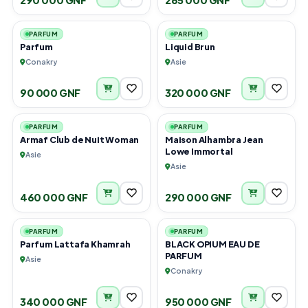
2
2
PARFUM
PARFUM
Parfum
Liquid Brun
Conakry
Asie
90 000 GNF
320 000 GNF
1
1
PARFUM
PARFUM
Armaf Club de Nuit Woman
Maison Alhambra Jean
Lowe Immortal
Asie
Asie
460 000 GNF
290 000 GNF
2
1
PARFUM
PARFUM
Parfum Lattafa Khamrah
BLACK OPIUM EAU DE
PARFUM
Asie
Conakry
340 000 GNF
950 000 GNF