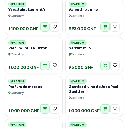
PARFUM
PARFUM
Yves Saint Laurent Y
Valentino uomo
Conakry
Conakry
1 100 000 GNF
993 000 GNF
1
2
PARFUM
PARFUM
Parfum Louis Vuitton
parfum MEN
Conakry
Conakry
1 030 000 GNF
95 000 GNF
4
1
PARFUM
PARFUM
Parfum de marque
Gautier divine de Jean Paul
Gaultier
Conakry
Conakry
1 000 000 GNF
1 000 000 GNF
1
1
PARFUM
PARFUM