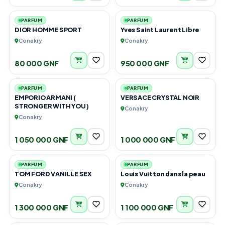
1
1
PARFUM
PARFUM
DIOR HOMME SPORT
Yves Saint Laurent Libre
Conakry
Conakry
80 000 GNF
950 000 GNF
1
1
PARFUM
PARFUM
EMPORIO ARMANI (
VERSACE CRYSTAL NOIR
STRONGER WITH YOU )
Conakry
Conakry
1 050 000 GNF
1 000 000 GNF
1
1
PARFUM
PARFUM
TOM FORD VANILLE SEX
Louis Vuitton dans la peau
Conakry
Conakry
1 300 000 GNF
1 100 000 GNF
1
1