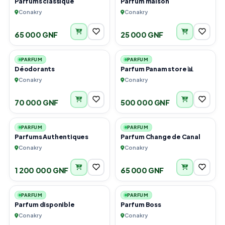
Parfums classique
Parfum maison
Conakry
Conakry
65 000 GNF
25 000 GNF
2
4
PARFUM
PARFUM
Déodorants
Parfum Panam store 📊
Conakry
Conakry
70 000 GNF
500 000 GNF
2
1
PARFUM
PARFUM
Parfums Authentiques
Parfum Change de Canal
Conakry
Conakry
1 200 000 GNF
65 000 GNF
3
2
PARFUM
PARFUM
Parfum disponible
Parfum Boss
Conakry
Conakry