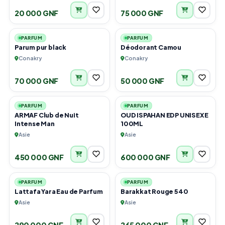
20 000 GNF
75 000 GNF
3
1
PARFUM
PARFUM
Parum pur black
Déodorant Camou
Conakry
Conakry
70 000 GNF
50 000 GNF
2
3
PARFUM
PARFUM
ARMAF Club de Nuit
OUD ISPAHAN EDP UNISEXE
Intense Man
100ML
Asie
Asie
450 000 GNF
600 000 GNF
2
2
PARFUM
PARFUM
Lattafa Yara Eau de Parfum
Barakkat Rouge 540
Asie
Asie
290 000 GNF
265 000 GNF