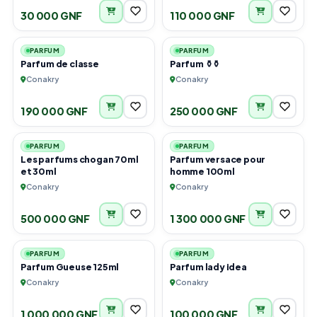
30 000 GNF
110 000 GNF
1
6
PARFUM
PARFUM
Parfum de classe
Parfum ⚱️⚱️
Conakry
Conakry
190 000 GNF
250 000 GNF
5
2
PARFUM
PARFUM
Les parfums chogan 70ml
Parfum versace pour
et 30ml
homme 100ml
Conakry
Conakry
500 000 GNF
1 300 000 GNF
2
5
PARFUM
PARFUM
Parfum Gueuse 125ml
Parfum lady idea
Conakry
Conakry
1 000 000 GNF
100 000 GNF