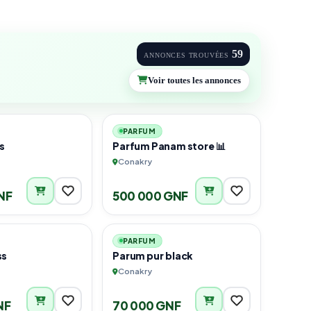
59
ANNONCES TROUVÉES
Voir toutes les annonces
2
4
PARFUM
s
Parfum Panam store 📊
Conakry
NF
500 000 GNF
2
3
PARFUM
ss
Parum pur black
Conakry
NF
70 000 GNF