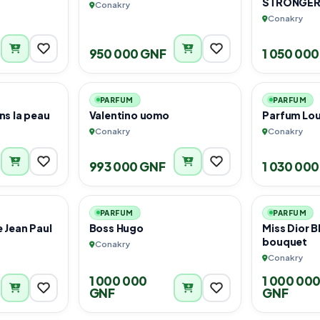
Conakry
Conakry
950 000 GNF
1 050 00
1
1
PARFUM
PARFUM
ns la peau
Valentino uomo
Parfum Lou
Conakry
Conakry
993 000 GNF
1 030 00
1
1
PARFUM
PARFUM
e Jean Paul
Boss Hugo
Miss Dior 
bouquet
Conakry
Conakry
1 000 000
1 000 00
GNF
GNF
1
1