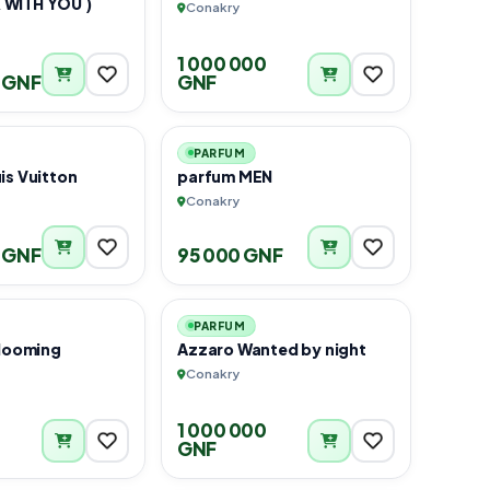
STRONGER WITH YOU )
Conakry
1 000 000
0 GNF
GNF
1
2
PARFUM
is Vuitton
parfum MEN
Conakry
0 GNF
95 000 GNF
1
1
PARFUM
Blooming
Azzaro Wanted by night
Conakry
0
1 000 000
GNF
1
1