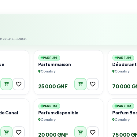
de cette annonce.
1
1
PARFUM
PARFUM
ue
Parfum maison
Déodorant
Conakry
Conakry
25 000 GNF
70 000 G
1
3
PARFUM
PARFUM
de Canal
Parfum disponible
Parfum Bo
Conakry
Conakry
20 000 GNF
75 000 G