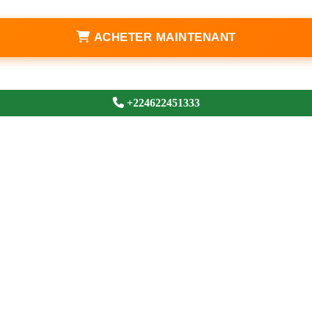
ACHETER MAINTENANT
+224622451333