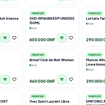
2
3
PARFUM
PARFUM
uit Intense
OUD ISPAHAN EDP UNISEXE
Lattafa Ya
100ML
Asie
Asie
600 000 GNF
290 000 
2
1
PARFUM
PARFUM
Armaf Club de Nuit Woman
Maison Alh
Lowe Immo
Asie
Asie
460 000 GNF
290 000 
1
1
PARFUM
PARFUM
PORT
Yves Saint Laurent Libre
EMPORIO A