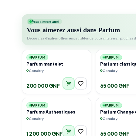
Vous aimerez aussi
Vous aimerez aussi dans Parfum
Découvrez d'autres offres susceptibles de vous intéresser, proches 
1
PARFUM
PARFUM
Parfum mantelet
Parfums classiq
Conakry
Conakry
200 000 GNF
65 000 GNF
2
PARFUM
PARFUM
Parfums Authentiques
Parfum Change 
Conakry
Conakry
1 200 000 GNF
65 000 GNF