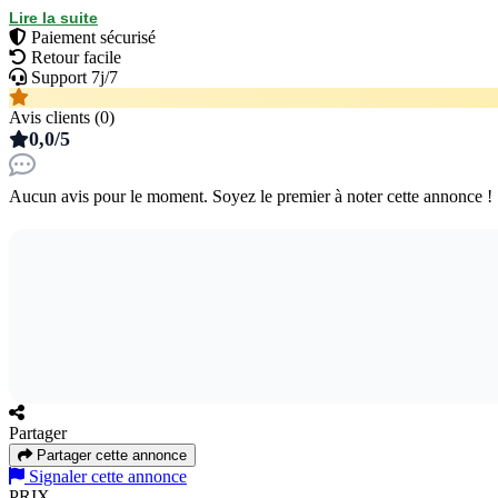
Lire la suite
Un choix responsable et durable : recharger votre flacon permet d'éc
Paiement sécurisé
60 ml et 100 ml portant la mention « rechargeable » sur l'emballage. 
Retour facile
Support 7j/7
À propos du parfum
Un parfum séduisant et longue tenue pour l'homme accompli et indépen
Avis clients (0)
shirt blanc et veste noire ».
0,0/5
Aucun avis pour le moment. Soyez le premier à noter cette annonce !
Partager
Partager cette annonce
Signaler cette annonce
PRIX