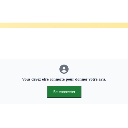
onomiser 59 %* de verre, 73 %* de métaux et 9 %* de plastique. Le flac
*Calcul effectué en comparant 1 flacon rechargeable de 100 ml + 2 rech
dant. Une incarnation intense de la masculinité dans une eau de Cologn
Vous devez être connecté pour donner votre avis.
Se connecter