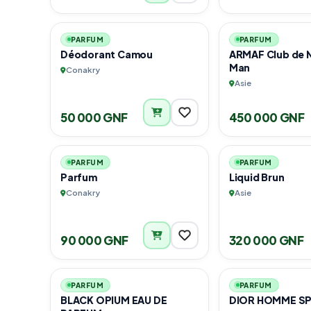
1
PARFUM
PARFUM
Déodorant Camou
ARMAF Club de N
Man
Conakry
Asie
50 000 GNF
450 000 GNF
2
PARFUM
PARFUM
Parfum
Liquid Brun
Conakry
Asie
90 000 GNF
320 000 GNF
1
PARFUM
PARFUM
BLACK OPIUM EAU DE
DIOR HOMME S