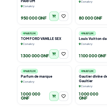
PARFUM
Conakry
Conakry
950 000 GNF
80 000 GNF
1
PARFUM
PARFUM
TOM FORD VANILLE SEX
Louis Vuitton da
Conakry
Conakry
1 300 000 GNF
1 100 000 GNF
4
PARFUM
PARFUM
Parfum de marque
Gautier divine d
Gaultier
Conakry
Conakry
1 000 000
1 000 000
GNF
GNF
1