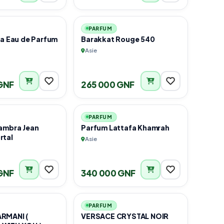
2
2
PARFUM
ra Eau de Parfum
Barakkat Rouge 540
Asie
GNF
265 000 GNF
1
2
PARFUM
ambra Jean
Parfum Lattafa Khamrah
rtal
Asie
GNF
340 000 GNF
1
1
PARFUM
RMANI (
VERSACE CRYSTAL NOIR