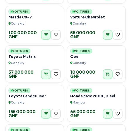
6
6
VOITURES
VOITURES
Mazda CX-7
Voiture Chevrolet
Conakry
Conakry
100 000 000
55 000 000
GNF
GNF
6
6
VOITURES
VOITURES
Toyota Matrix
Opel
Conakry
Conakry
57 000 000
10 000 000
GNF
GNF
6
4
VOITURES
VOITURES
Toyota Landcruiser
Honda civic 2008 , Disel
Conakry
Mamou
155 000 000
65 000 000
GNF
GNF
4
5
VOITURES
VOITURES