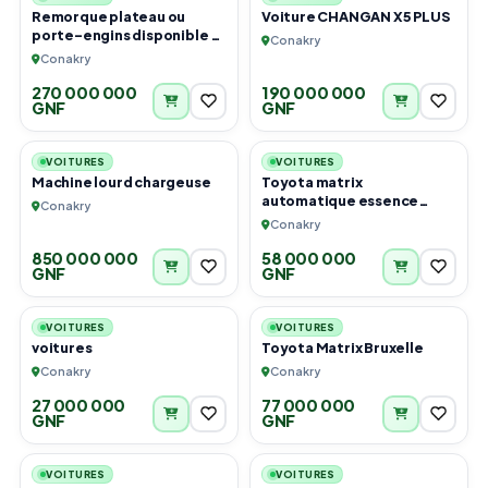
Remorque plateau ou
Voiture CHANGAN X5 PLUS
porte-engins disponible à
Conakry
Conakry
Conakry
270 000 000
190 000 000
GNF
GNF
3
6
VOITURES
VOITURES
Machine lourd chargeuse
Toyota matrix
automatique essence
Conakry
climatisé
Conakry
850 000 000
58 000 000
GNF
GNF
6
6
VOITURES
VOITURES
voitures
Toyota Matrix Bruxelle
Conakry
Conakry
27 000 000
77 000 000
GNF
GNF
6
2
VOITURES
VOITURES