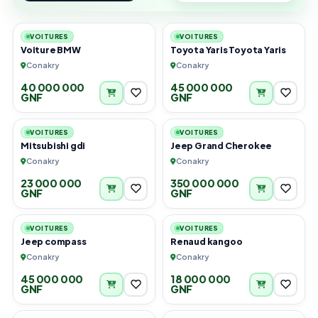
4
3
VOITURES
VOITURES
Voiture BMW
Toyota Yaris Toyota Yaris
Conakry
Conakry
40 000 000
45 000 000
GNF
GNF
4
2
VOITURES
VOITURES
Mitsubishi gdi
Jeep Grand Cherokee
Conakry
Conakry
23 000 000
350 000 000
GNF
GNF
4
5
VOITURES
VOITURES
Jeep compass
Renaud kangoo
Conakry
Conakry
45 000 000
18 000 000
GNF
GNF
4
6