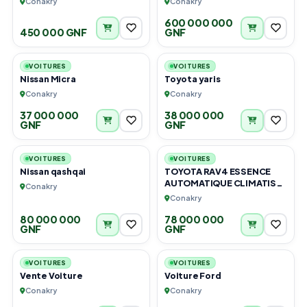
Conakry
Conakry
600 000 000
450 000 GNF
GNF
3
4
VOITURES
VOITURES
Nissan Micra
Toyota yaris
Conakry
Conakry
37 000 000
38 000 000
GNF
GNF
4
6
VOITURES
VOITURES
Nissan qashqai
TOYOTA RAV4 ESSENCE
AUTOMATIQUE CLIMATISÉE
Conakry
OCCASION GUINÉENNE EN
Conakry
TRÈS BON ÉTAT.
80 000 000
78 000 000
GNF
GNF
6
5
VOITURES
VOITURES
Vente Voiture
Voiture Ford
Conakry
Conakry