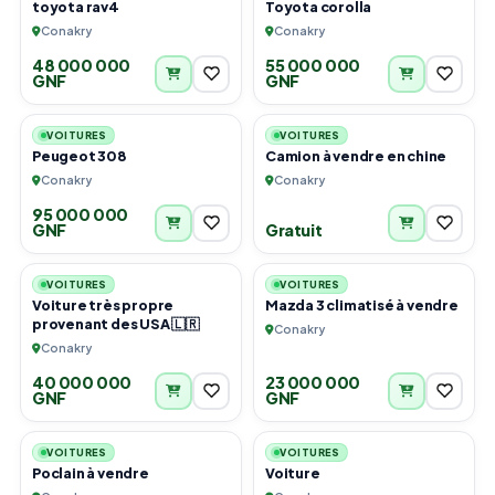
toyota rav4
Toyota corolla
Conakry
Conakry
48 000 000
55 000 000
GNF
GNF
3
2
VOITURES
VOITURES
Peugeot 308
Camion à vendre en chine
Conakry
Conakry
95 000 000
GNF
Gratuit
6
4
VOITURES
VOITURES
Voiture très propre
Mazda 3 climatisé à vendre
provenant des USA 🇱🇷
Conakry
Conakry
40 000 000
23 000 000
GNF
GNF
5
6
VOITURES
VOITURES
Poclain à vendre
Voiture