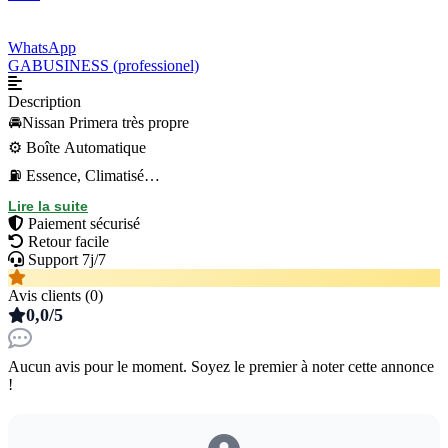
WhatsApp
GABUSINESS (professionel)
Description
🚘Nissan Primera très propre
⚙️ Boîte Automatique
⛽️ Essence, Climatisé
✔️ Peinture d’origine
Lire la suite
Paiement sécurisé
💰 Prix : 19 millions a discuté légèrement
Retour facile
Support 7j/7
Avis clients (0)
0,0/5
Aucun avis pour le moment. Soyez le premier à noter cette annonce
!