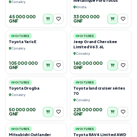
métallique Ford focus
Conakry
Kindia
45 000 000
33 000 000
GNF
GNF
3
4
VOITURES
VOITURES
Toyota Yaris E
Jeep Grand Cherokee
Limited V6 3.6L
Conakry
Conakry
105 000 000
160 000 000
GNF
GNF
3
3
VOITURES
VOITURES
Toyota Drogba
Toyota land cruiser séries
70
Conakry
Conakry
50 000 000
225 000 000
GNF
GNF
6
6
VOITURES
VOITURES
Mitsubishi Outlander
Toyota RAV4 Limited AWD