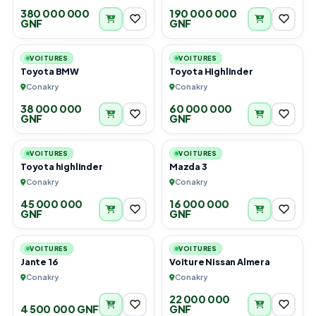
380 000 000
190 000 000
GNF
GNF
6
6
VOITURES
VOITURES
Toyota BMW
Toyota Highlinder
Conakry
Conakry
38 000 000
60 000 000
GNF
GNF
6
6
VOITURES
VOITURES
Toyota highlinder
Mazda 3
Conakry
Conakry
45 000 000
16 000 000
GNF
GNF
4
6
VOITURES
VOITURES
Jante 16
Voiture Nissan Almera
Conakry
Conakry
22 000 000
4 500 000 GNF
GNF