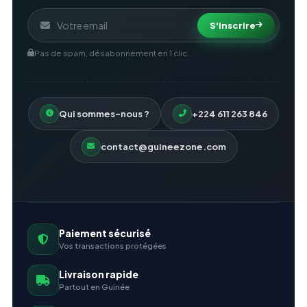
S'inscrire
Pas de spam, désabonnement en 1 clic.
Qui sommes-nous ?
+224 611 263 846
contact@guineezone.com
Paiement sécurisé
Vos transactions protégées
Livraison rapide
Partout en Guinée