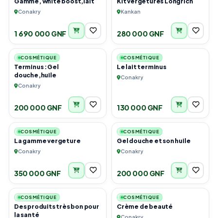
Gamme, white boost,lait
Kit vergetures Longrich
Conakry
Kankan
1 690 000 GNF
280 000 GNF
2
1
COSMÉTIQUE
COSMÉTIQUE
Terminus :Gel
Le lait terminus
douche,huile
Conakry
Conakry
200 000 GNF
130 000 GNF
1
2
COSMÉTIQUE
COSMÉTIQUE
La gamme vergeture
Gel douche et son huile
Conakry
Conakry
350 000 GNF
200 000 GNF
4
2
COSMÉTIQUE
COSMÉTIQUE
Des produits très bon pour
Crème de beauté
la santé
Conakry