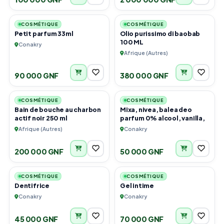
6
3
COSMÉTIQUE
COSMÉTIQUE
Petit parfum 33ml
Olio purissimo di baobab
100 ML
Conakry
Afrique (Autres)
90 000 GNF
380 000 GNF
2
6
COSMÉTIQUE
COSMÉTIQUE
Bain de bouche au charbon
Mixa, nivea, balea deo
actif noir 250 ml
parfum 0% alcool, vanilla,
Afrique (Autres)
Conakry
200 000 GNF
50 000 GNF
3
6
COSMÉTIQUE
COSMÉTIQUE
Dentifrice
Gel intime
Conakry
Conakry
45 000 GNF
70 000 GNF