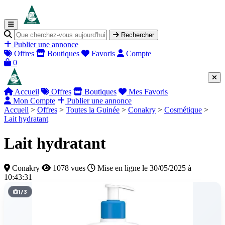
Rechercher
Publier une annonce
Offres
Boutiques
Favoris
Compte
0
Accueil
Offres
Boutiques
Mes Favoris
Mon Compte
Publier une annonce
Accueil
>
Offres
>
Toutes la Guinée
>
Conakry
>
Cosmétique
>
Lait hydratant
Lait hydratant
Conakry
1078 vues
Mise en ligne le 30/05/2025 à
10:43:31
1
/
3