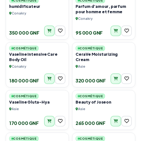
COSMÉTIQUE
COSMÉTIQUE
humidificateur
Parfum d’amour, parfum
pour homme et femme
Conakry
Conakry
350 000 GNF
95 000 GNF
1
2
COSMÉTIQUE
COSMÉTIQUE
Vaseline Intensive Care
CeraVe Moisturizing
Body Oil
Cream
Conakry
Asie
180 000 GNF
320 000 GNF
4
3
COSMÉTIQUE
COSMÉTIQUE
Vaseline Gluta-Hya
Beauty of Joseon
Asie
Asie
170 000 GNF
265 000 GNF
3
5
COSMÉTIQUE
COSMÉTIQUE