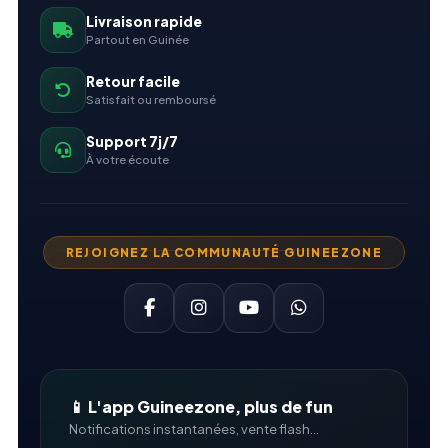
Livraison rapide
Partout en Guinée
Retour facile
Satisfait ou remboursé
Support 7j/7
À votre écoute
REJOIGNEZ LA COMMUNAUTÉ GUINEEZONE
📱 L'app Guineezone, plus de fun
Notifications instantanées, vente flash...