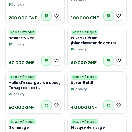
Conakry
200 000 GNF
100 000 GNF
3
5
COSMÉTIQUE
COSMÉTIQUE
Beauté Nivea
EFORO Sérum
(blanchisseur de dents)
Conakry
Conakry
60 000 GNF
60 000 GNF
4
4
COSMÉTIQUE
COSMÉTIQUE
Huile d’escargot, de coco,
Savon Beldi
Fenugreek ect..
Conakry
Conakry
50 000 GNF
40 000 GNF
3
2
COSMÉTIQUE
COSMÉTIQUE
Gommage
Masque de visage