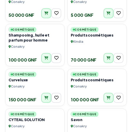
Conakry
Conakry
50 000 GNF
5 000 GNF
3
3
COSMÉTIQUE
COSMÉTIQUE
Shampooing, huile et
Produits cosmétiques
parfum pour homme
Kindia
Conakry
100 000 GNF
70 000 GNF
3
6
COSMÉTIQUE
COSMÉTIQUE
Curveluxe
Produits cosmétiques
Conakry
Conakry
150 000 GNF
100 000 GNF
1
1
COSMÉTIQUE
COSMÉTIQUE
CYTEAL SOLUTION
Savon
Conakry
Conakry