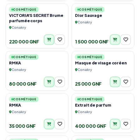
COSMÉTIQUE
COSMÉTIQUE
VICTORIA'S SECRET Brume
Dior Sauvage
parfumée corps
Conakry
Conakry
220 000 GNF
1 500 000 GNF
1
6
COSMÉTIQUE
COSMÉTIQUE
RMKA
Masque de visage coréen
Conakry
Conakry
80 000 GNF
25 000 GNF
6
4
COSMÉTIQUE
COSMÉTIQUE
RMKA
Extrait de parfum
Conakry
Conakry
35 000 GNF
400 000 GNF
2
3