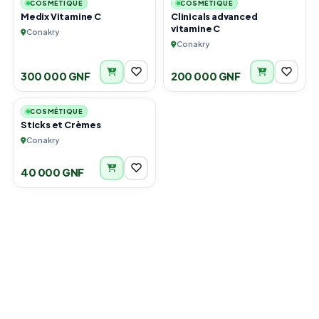
COSMÉTIQUE
COSMÉTIQUE
Medix Vitamine C
Clinicals advanced
vitamine C
Conakry
Conakry
300 000 GNF
200 000 GNF
6
COSMÉTIQUE
Sticks et Crèmes
Conakry
40 000 GNF